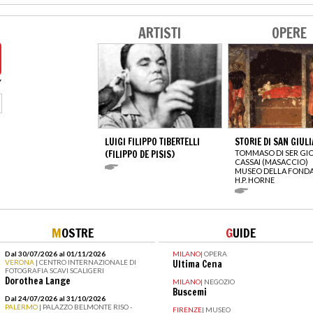
ARTISTI
OPERE
LUIGI FILIPPO TIBERTELLI
STORIE DI SAN GIUL
(FILIPPO DE PISIS)
TOMMASO DI SER GI
CASSAI (MASACCIO)
MUSEO DELLA FOND
H.P. HORNE
M
OSTRE
G
UIDE
Dal 30/07/2026 al 01/11/2026
MILANO
|
OPERA
VERONA
| CENTRO INTERNAZIONALE DI
Ultima Cena
FOTOGRAFIA SCAVI SCALIGERI
Dorothea Lange
MILANO
|
NEGOZIO
Buscemi
Dal 24/07/2026 al 31/10/2026
PALERMO
| PALAZZO BELMONTE RISO -
FIRENZE
|
MUSEO