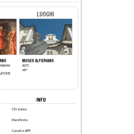
LUOGHI
IANO
MUSEO ALFIERIANO
OVANNI
ASTI
AZIONE
I
NFO
Chi siamo
Manifesto
Canali e APP