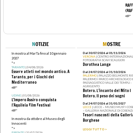
RAFF
(RAF
N
OTIZIE
M
OSTRE
Dal 30/07/2026 al 01/11/2026
In mostra al MarTa fino al 10 gennaio
VERONA
| CENTRO INTERNAZIONAL
2027
FOTOGRAFIA SCAVI SCALIGERI
">
Dorothea Lange
TARANTO
| 04/08/2026
Essere atleti nel mondo antico. A
Dal 24/07/2026 al 31/10/2026
PALERMO
| PALAZZO BELMONTE RIS
Taranto, per i Giochi del
PALERMO I PARCO ARCHEOLOGICO 
Mediterraneo
PAESAGGISTICO VALLE DEI TEMPLI -
AGRIGENTO
Botero. L’incanto del Mito I
Botero. Il peso dei sogni
UDINE
| 01/08/2026
L'Impero Assiro conquista
Dal 24/07/2026 al 31/01/2027
l'Aquileia Film Festival
LECCE
| LECCE – MUSEO MUST I CO
– GALLERIA NAZIONALE DI COSENZ
Tesori nascosti della Galleri
In mostra da ottobre al Museo degli
Borghese
Innocenti
">
LEGGI TUTTO >
FIRENZE
| 31/07/2026