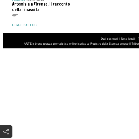
Artemisia a Firenze, il racconto
della rinascita
LEGGI TUTTO >
|
|
Dati societari
Note legali
ARTE.it è una testata giornalistica online iscritta al Registro della Stampa presso il Trib