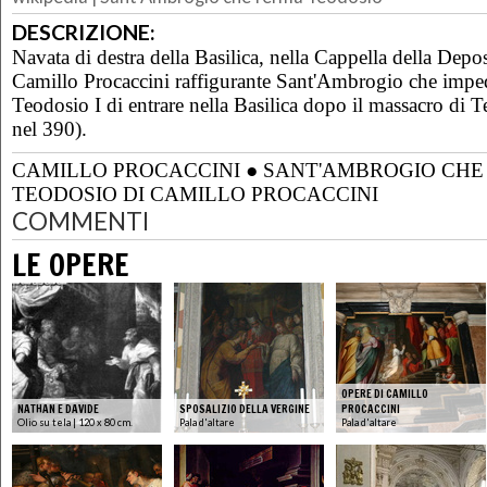
DESCRIZIONE:
Navata di destra della Basilica, nella Cappella della Depos
Camillo Procaccini raffigurante Sant'Ambrogio che imped
Teodosio I di entrare nella Basilica dopo il massacro di 
nel 390).
CAMILLO PROCACCINI
●
SANT'AMBROGIO CHE
TEODOSIO DI CAMILLO PROCACCINI
COMMENTI
LE OPERE
OPERE DI CAMILLO
NATHAN E DAVIDE
SPOSALIZIO DELLA VERGINE
PROCACCINI
Olio su tela | 120 x 80 cm.
Pala d'altare
Pala d'altare