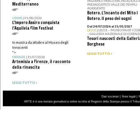
PALERMO I PARCO ARCHEOLOGICO 
Mediterraneo
PAESAGGISTICO VALLE DEI TEMPLI -
AGRIGENTO
Botero. L’incanto del Mito I
Botero. Il peso dei sogni
UDINE
| 01/08/2026
L'Impero Assiro conquista
Dal 24/07/2026 al 31/01/2027
l'Aquileia Film Festival
LECCE
| LECCE – MUSEO MUST I CO
– GALLERIA NAZIONALE DI COSENZ
Tesori nascosti della Galleri
In mostra da ottobre al Museo degli
Borghese
Innocenti
">
LEGGI TUTTO >
FIRENZE
| 31/07/2026
Artemisia a Firenze, il racconto
della rinascita
LEGGI TUTTO >
|
|
Dati societari
Note legali
ARTE.it è una testata giornalistica online iscritta al Registro della Stampa presso il Trib