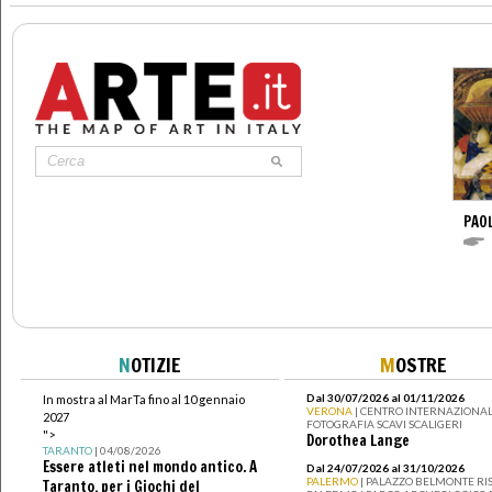
PAO
N
OTIZIE
M
OSTRE
Dal 30/07/2026 al 01/11/2026
In mostra al MarTa fino al 10 gennaio
VERONA
| CENTRO INTERNAZIONAL
2027
FOTOGRAFIA SCAVI SCALIGERI
">
Dorothea Lange
TARANTO
| 04/08/2026
Essere atleti nel mondo antico. A
Dal 24/07/2026 al 31/10/2026
PALERMO
| PALAZZO BELMONTE RIS
Taranto, per i Giochi del