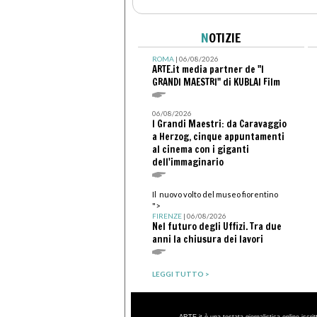
N
OTIZIE
ROMA
| 06/08/2026
ARTE.it media partner de "I
GRANDI MAESTRI" di KUBLAI Film
06/08/2026
I Grandi Maestri: da Caravaggio
a Herzog, cinque appuntamenti
al cinema con i giganti
dell'immaginario
Il nuovo volto del museo fiorentino
">
FIRENZE
| 06/08/2026
Nel futuro degli Uffizi. Tra due
anni la chiusura dei lavori
LEGGI TUTTO >