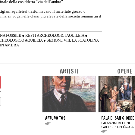
finale della cosiddetta “via dell’ambra”.
rtigiani aquileiesi trasformavano il materiale grezzo o
sima, in voga nelle classi più elevate della società romana tra il
INA FOSSILE
●
RESTI ARCHEOLOGICI AQUILEIA
●
CHEOLOGICO AQUILEIA
●
SEZIONE VIII, LA SCATOLINA
A IN AMBRA
ARTISTI
OPERE
ARTURO TOSI
PALA DI SAN GIOBBE
GIOVANNI BELLINI
GALLERIE DELL’ACCA