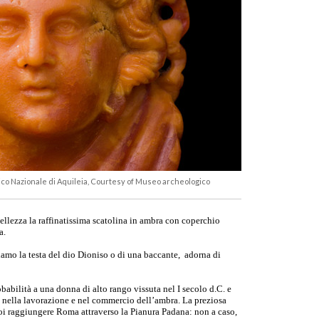
co Nazionale di Aquileia, Courtesy of Museo archeologico
bellezza la raffinatissima scatolina in ambra con coperchio
a.
ciamo la testa del dio Dioniso o di una baccante, adorna di
abilità a una donna di alto rango vissuta nel I secolo d.C. e
a nella lavorazione e nel commercio dell’ambra. La preziosa
r poi raggiungere Roma attraverso la Pianura Padana: non a caso,