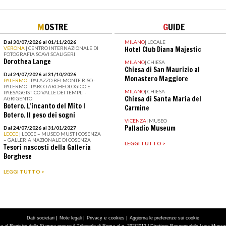
M
OSTRE
G
UIDE
Dal 30/07/2026 al 01/11/2026
MILANO
|
LOCALE
VERONA
| CENTRO INTERNAZIONALE DI
Hotel Club Diana Majestic
FOTOGRAFIA SCAVI SCALIGERI
Dorothea Lange
MILANO
|
CHIESA
Chiesa di San Maurizio al
Dal 24/07/2026 al 31/10/2026
Monastero Maggiore
PALERMO
| PALAZZO BELMONTE RISO -
PALERMO I PARCO ARCHEOLOGICO E
MILANO
|
CHIESA
PAESAGGISTICO VALLE DEI TEMPLI -
Chiesa di Santa Maria del
AGRIGENTO
Botero. L’incanto del Mito I
Carmine
Botero. Il peso dei sogni
VICENZA
|
MUSEO
Palladio Museum
Dal 24/07/2026 al 31/01/2027
LECCE
| LECCE – MUSEO MUST I COSENZA
– GALLERIA NAZIONALE DI COSENZA
LEGGI TUTTO >
Tesori nascosti della Galleria
Borghese
LEGGI TUTTO >
|
|
e
|
Dati societari
Note legali
Privacy
cookies
Aggiorna le preferenze sui cookie