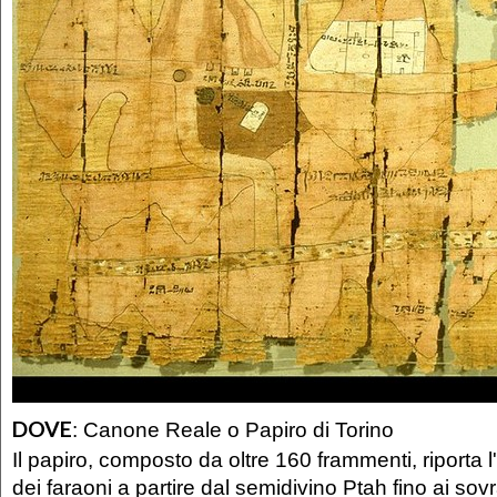
DOVE
:
Canone Reale o Papiro di Torino
Il papiro, composto da oltre 160 frammenti, riporta 
dei faraoni a partire dal semidivino Ptah fino ai sovr