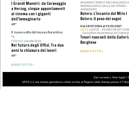
PALERMO I PARCO ARCHEOLOGICO 
I Grandi Maestri: da Caravaggio
PAESAGGISTICO VALLE DEI TEMPLI -
a Herzog, cinque appuntamenti
AGRIGENTO
Botero. L’incanto del Mito I
al cinema con i giganti
Botero. Il peso dei sogni
dell'immaginario
Dal 24/07/2026 al 31/01/2027
LECCE
| LECCE – MUSEO MUST I CO
Il nuovo volto del museo fiorentino
– GALLERIA NAZIONALE DI COSENZ
Tesori nascosti della Galleri
">
FIRENZE
| 06/08/2026
Borghese
Nel futuro degli Uffizi. Tra due
anni la chiusura dei lavori
LEGGI TUTTO >
LEGGI TUTTO >
|
|
Dati societari
Note legali
ARTE.it è una testata giornalistica online iscritta al Registro della Stampa presso il Trib