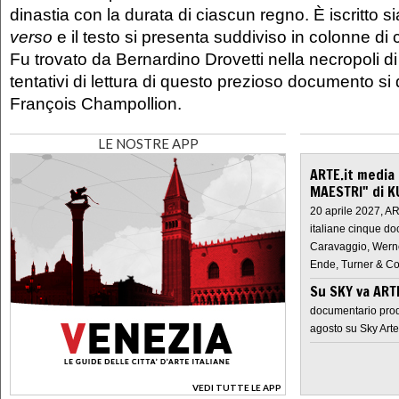
dinastia con la durata di ciascun regno. È iscritto s
verso
e il testo si presenta suddiviso in colonne di 
Fu trovato da Bernardino Drovetti nella necropoli di
tentativi di lettura di questo prezioso documento s
François Champollion.
LE NOSTRE APP
ARTE.it media
MAESTRI" di K
20 aprile 2027, A
italiane cinque do
Caravaggio, Werne
Ende, Turner & Co
Su SKY va AR
documentario prod
agosto su Sky Arte
VEDI TUTTE LE APP
>