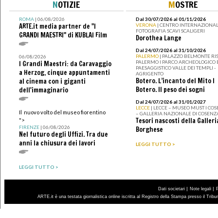
N
OTIZIE
M
OSTRE
ROMA
| 06/08/2026
Dal 30/07/2026 al 01/11/2026
ARTE.it media partner de "I
VERONA
| CENTRO INTERNAZIONAL
FOTOGRAFIA SCAVI SCALIGERI
GRANDI MAESTRI" di KUBLAI Film
Dorothea Lange
Dal 24/07/2026 al 31/10/2026
PALERMO
| PALAZZO BELMONTE RIS
06/08/2026
PALERMO I PARCO ARCHEOLOGICO 
I Grandi Maestri: da Caravaggio
PAESAGGISTICO VALLE DEI TEMPLI -
a Herzog, cinque appuntamenti
AGRIGENTO
Botero. L’incanto del Mito I
al cinema con i giganti
Botero. Il peso dei sogni
dell'immaginario
Dal 24/07/2026 al 31/01/2027
LECCE
| LECCE – MUSEO MUST I CO
Il nuovo volto del museo fiorentino
– GALLERIA NAZIONALE DI COSENZ
Tesori nascosti della Galleri
">
FIRENZE
| 06/08/2026
Borghese
Nel futuro degli Uffizi. Tra due
anni la chiusura dei lavori
LEGGI TUTTO >
LEGGI TUTTO >
|
|
Dati societari
Note legali
ARTE.it è una testata giornalistica online iscritta al Registro della Stampa presso il Trib