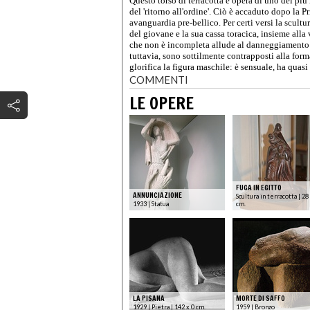
Questo torso di terracotta è opera di uno dei più
del 'ritorno all'ordine'. Ciò è accaduto dopo la 
avanguardia pre-bellico. Per certi versi la scultu
del giovane e la sua cassa toracica, insieme alla 
che non è incompleta allude al danneggiamento del
tuttavia, sono sottilmente contrapposti alla for
glorifica la figura maschile: è sensuale, ha quas
COMMENTI
LE OPERE
FUGA IN EGITTO
ANNUNCIAZIONE
Scultura in terracotta | 28
1933 | Statua
cm.
LA PISANA
MORTE DI SAFFO
1929 | Pietra | 142 x 0 cm.
1959 | Bronzo