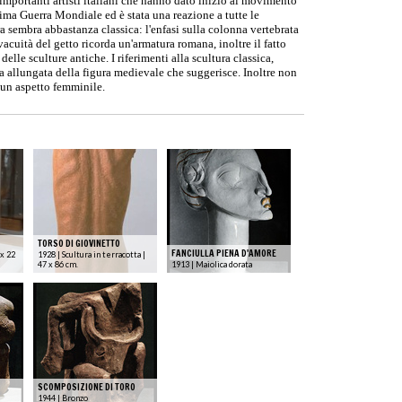
 importanti artisti italiani che hanno dato inizio al movimento
Prima Guerra Mondiale ed è stata una reazione a tutte le
ra sembra abbastanza classica: l'enfasi sulla colonna vertebrata
vacuità del getto ricorda un'armatura romana, inoltre il fatto
le sculture antiche. I riferimenti alla scultura classica,
ma allungata della figura medievale che suggerisce. Inoltre non
i un aspetto femminile.
TORSO DI GIOVINETTO
FANCIULLA PIENA D'AMORE
 x 22
1928 | Scultura in terracotta |
47 x 86 cm.
1913 | Maiolica dorata
SCOMPOSIZIONE DI TORO
1944 | Bronzo