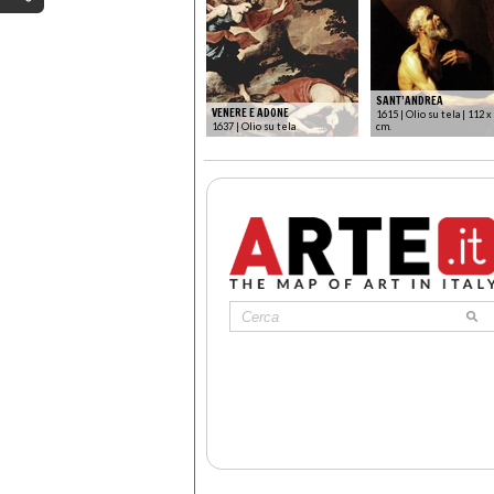
SANT’ANDREA
VENERE E ADONE
1615 | Olio su tela | 112 x
1637 | Olio su tela
cm.