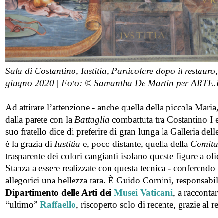
Sala di Costantino, Iustitia, Particolare dopo il restauro
giugno 2020 | Foto: © Samantha De Martin per ARTE.i
Ad attirare l’attenzione - anche quella della piccola Maria,
dalla parete con la
Battaglia
combattuta tra Costantino I 
suo fratello dice di preferire di gran lunga la Galleria del
è la grazia di
Iustitia
e, poco distante, quella della
Comita
trasparente dei colori cangianti isolano queste figure a oli
Stanza a essere realizzate con questa tecnica - conferendo 
allegorici una bellezza rara. È Guido Cornini, responsabile
Dipartimento delle Arti dei
Musei Vaticani
, a raccontar
“ultimo”
Raffaello
, riscoperto solo di recente, grazie al r