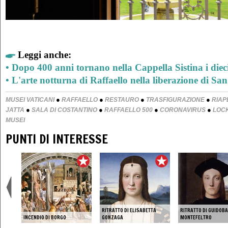
Leggi anche:
•
Dopo 400 anni tornano nella Cappella Sistina i dieci
•
L'arte notturna di Raffaello nella liberazione di San
●
●
●
●
MUSEI VATICANI
RAFFAELLO
RESTAURO
TRASFIGURAZIONE
RIAP
●
●
●
●
JATTA
SALA DI COSTANTINO
RAFFAELLO 500
CORONAVIRUS
LOC
MUSEI
PUNTI DI INTERESSE
RITRATTO DI ELISABETTA
RITRATTO DI GUIDOB
INCENDIO DI BORGO
GONZAGA
MONTEFELTRO