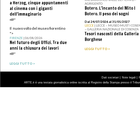
a Herzog, cinque appuntamenti
AGRIGENTO
Botero. L’incanto del Mito I
al cinema con i giganti
Botero. Il peso dei sogni
dell'immaginario
Dal 24/07/2026 al 31/01/2027
LECCE
| LECCE – MUSEO MUST I COSE
Il nuovo volto del museo fiorentino
– GALLERIA NAZIONALE DI COSENZA
Tesori nascosti della Galleria
">
FIRENZE
| 06/08/2026
Borghese
Nel futuro degli Uffizi. Tra due
anni la chiusura dei lavori
LEGGI TUTTO >
LEGGI TUTTO >
|
|
Dati societari
Note legali
ARTE.it è una testata giornalistica online iscritta al Registro della Stampa presso il Trib