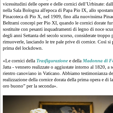
vicessitudini delle opere e delle cornici dell’Urbinate: dal
nella Sala Bologna all'epoca di Papa Pio IX, allo sposta
Pinacoteca di Pio X, neI 1909, fino alla nuovissima Pina
Beltrami concepì per Pio XI, quando le cornici dorate fu
sostituite con pesanti inquadramenti di legno di noce scuro
degli anni Settanta del secolo scorso, considerate troppo p
rimuoverle, lasciando le tre pale prive di cornice. Così s
prima del lockdown.
«Le cornici della
Trasfigurazione
e della
Madonna di F
Jatta - vennero realizzate o aggiustate intorno al 1820, a 
rientro canoviano in Vaticano. Abbiamo testimonianza de
realizzazione della cornice dorata della prima opera e di l
oro buono” per la seconda».