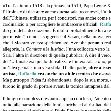
«Tra l’autunno 1518 e la primavera 1519, Papa Leone X 
l’Urbinate di decorare anche questa sala trecentesca, l’ulti
dall’Urbinate, utilizzata per i concistori, ma anche come s
cardinalizio o per accogliere le ambascerie ufficiali.
Raffa
disegni della decorazione. È molto probabilmente lui a re
per mostra”, come ci suggerisce il Vasari, nella nuova tec
che il Maestro voleva sperimentare. Avrebbe pertanto real
allegorie, la
Comitas
e la
Iustitia
, l’una collocata verso la 
Sala, l’altra in direzione di quella pubblica. A dire il vero,
dell’Urbinate era quello di realizzare l’intera sala a olio, 
un’idea geniale, una vera sfida. D’altra parte,
oltre a ess
artista,
Raffaello
era anche un abile tecnico che osav
Ma purtroppo l’idea fu abbandonata, dopo la sua morte, d
furono in grado di portare avanti la tecnica intrapresa da
Il lungo e complesso restauro appena concluso, l’attento e
unito alla narrazione delle fonti storiche ed ai risultati dell
ha permesso di attribuire al Divin Pittore la paternità dell