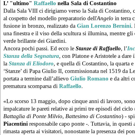
L’ "ultimo"
Raffaello
nella Sala di Costantino
Dalla Sala VIII ci dirigiamo verso la Sala di Costantino,
al cospetto del modello preparatorio dell'
Angelo
in terra c
fusione in bronzo, realizzato da
Gian Lorenzo Bernini
.
una finestra e il viso della scultura si illumina, mentre gl
verde brillante dei Giardini.
Ancora pochi passi. Ed ecco le
Stanze di Raffaello
, l’
Inc
Stanza della Segnatura
, con Platone e Aristotele a dare 
la
Stanza di Eliodoro
, e quella di Costantino, la quarta e
‘Stanze’ di Papa Giulio II, commissionata nel 1519 da L
portata a termine dall’allievo
Giulio Romano
e da altri c
prematura scomparsa di
Raffaello
.
«Lo scorso 13 maggio, dopo cinque anni di lavoro, sono s
impalcature le pareti relative ai primi tre episodi del ciclo 
Battaglia di Ponte Milvio
,
Battesimo di Costantino
) - sp
Piacentini
responsabile capo ponte -. Tuttavia, in questi 
rimasta aperta ai visitatori, nonostante la presenza dei po