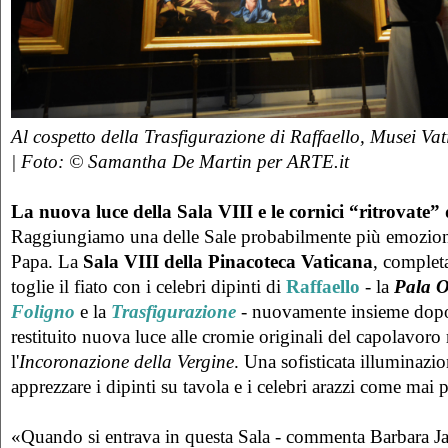
Al cospetto della Trasfigurazione di Raffaello, Musei Va
| Foto: © Samantha De Martin per ARTE.it
La nuova luce della Sala VIII e le cornici “ritrovate”
Raggiungiamo una delle Sale probabilmente più emozion
Papa. La
Sala VIII della Pinacoteca Vaticana
, complet
toglie il fiato con i celebri dipinti di
Raffaello
- la
Pala O
Foligno
e la
Trasfigurazione
- nuovamente insieme dopo 
restituito nuova luce alle cromie originali del capolavoro 
l'
Incoronazione della Vergine
. Una sofisticata illuminazi
apprezzare i dipinti su tavola e i celebri arazzi come mai 
«Quando si entrava in questa Sala - commenta Barbara Jatta