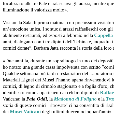
focalizzato alle tre Pale e tralasciava gli arazzi, mentre q
illuminazione li valorizza molto».
Visitare la Sala di prima mattina, con pochissimi visitatori
un’emozione unica. I sontuosi arazzi raffaelleschi con gli
abilmente restaurati, ed esposti a febbraio nella
Cappella 
anni, dialogano con i tre dipinti dell’Urbinate, inquadrati 
cornici dorate”. Barbara Jatta racconta la storia della loro 
«Due anni fa, durante un sopralluogo in uno dei depositi
ho notato una grande cassa impolverata con scritto "cornic
Qualche settimana più tardi i restauratori del Laboratorio
Materiali Lignei dei Musei l’hanno aperta rinvenendovi le
cornici, di legno di cirmolo stagionato e a foglia d'oro, 
identificato come appartenenti ai celebri dipinti di
Raffae
Vaticana: la
Pala Oddi
, la
Madonna di Foligno
e la
Tra
storia di queste cornici "ritrovate" ci ha consentito di risa
dei
Musei Vaticani
degli ultimi duecentocinquant'anni».