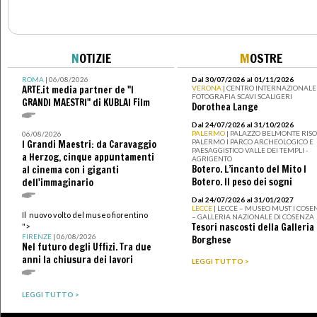
N
OTIZIE
M
OSTRE
ROMA
| 06/08/2026
Dal 30/07/2026 al 01/11/2026
ARTE.it media partner de "I
VERONA
| CENTRO INTERNAZIONALE 
FOTOGRAFIA SCAVI SCALIGERI
GRANDI MAESTRI" di KUBLAI Film
Dorothea Lange
Dal 24/07/2026 al 31/10/2026
PALERMO
| PALAZZO BELMONTE RISO 
06/08/2026
PALERMO I PARCO ARCHEOLOGICO E
I Grandi Maestri: da Caravaggio
PAESAGGISTICO VALLE DEI TEMPLI -
a Herzog, cinque appuntamenti
AGRIGENTO
Botero. L’incanto del Mito I
al cinema con i giganti
Botero. Il peso dei sogni
dell'immaginario
Dal 24/07/2026 al 31/01/2027
LECCE
| LECCE – MUSEO MUST I COSE
Il nuovo volto del museo fiorentino
– GALLERIA NAZIONALE DI COSENZA
Tesori nascosti della Galleria
">
FIRENZE
| 06/08/2026
Borghese
Nel futuro degli Uffizi. Tra due
anni la chiusura dei lavori
LEGGI TUTTO >
LEGGI TUTTO >