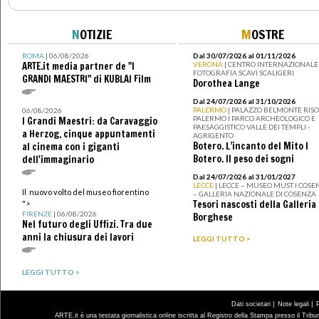
N
OTIZIE
M
OSTRE
ROMA
| 06/08/2026
Dal 30/07/2026 al 01/11/2026
ARTE.it media partner de "I
VERONA
| CENTRO INTERNAZIONALE 
FOTOGRAFIA SCAVI SCALIGERI
GRANDI MAESTRI" di KUBLAI Film
Dorothea Lange
Dal 24/07/2026 al 31/10/2026
PALERMO
| PALAZZO BELMONTE RISO 
06/08/2026
PALERMO I PARCO ARCHEOLOGICO E
I Grandi Maestri: da Caravaggio
PAESAGGISTICO VALLE DEI TEMPLI -
a Herzog, cinque appuntamenti
AGRIGENTO
Botero. L’incanto del Mito I
al cinema con i giganti
Botero. Il peso dei sogni
dell'immaginario
Dal 24/07/2026 al 31/01/2027
LECCE
| LECCE – MUSEO MUST I COSE
Il nuovo volto del museo fiorentino
– GALLERIA NAZIONALE DI COSENZA
Tesori nascosti della Galleria
">
FIRENZE
| 06/08/2026
Borghese
Nel futuro degli Uffizi. Tra due
anni la chiusura dei lavori
LEGGI TUTTO >
LEGGI TUTTO >
|
|
Dati societari
Note legali
ARTE.it è una testata giornalistica online iscritta al Registro della Stampa presso il Trib