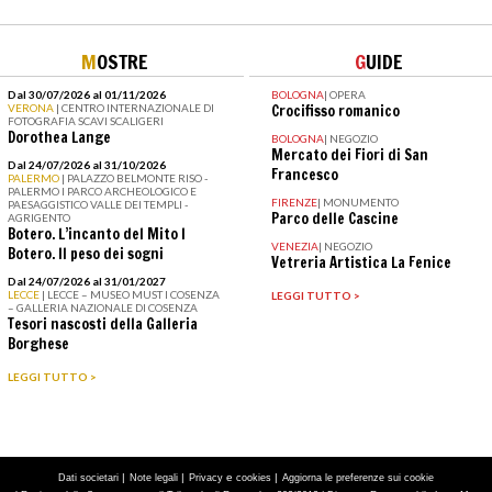
M
OSTRE
G
UIDE
Dal 30/07/2026 al 01/11/2026
BOLOGNA
|
OPERA
VERONA
| CENTRO INTERNAZIONALE DI
Crocifisso romanico
FOTOGRAFIA SCAVI SCALIGERI
Dorothea Lange
BOLOGNA
|
NEGOZIO
Mercato dei Fiori di San
Dal 24/07/2026 al 31/10/2026
Francesco
PALERMO
| PALAZZO BELMONTE RISO -
PALERMO I PARCO ARCHEOLOGICO E
FIRENZE
|
MONUMENTO
PAESAGGISTICO VALLE DEI TEMPLI -
Parco delle Cascine
AGRIGENTO
Botero. L’incanto del Mito I
VENEZIA
|
NEGOZIO
Botero. Il peso dei sogni
Vetreria Artistica La Fenice
Dal 24/07/2026 al 31/01/2027
LECCE
| LECCE – MUSEO MUST I COSENZA
LEGGI TUTTO >
– GALLERIA NAZIONALE DI COSENZA
Tesori nascosti della Galleria
Borghese
LEGGI TUTTO >
|
|
e
|
Dati societari
Note legali
Privacy
cookies
Aggiorna le preferenze sui cookie