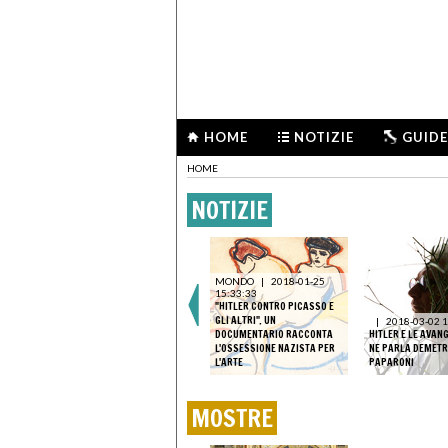
HOME
NOTIZIE
GUIDE
HOME
NOTIZIE
MONDO
|
2018-01-25
15:33:33
"HITLER CONTRO PICASSO E
GLI ALTRI". UN
|
2025-02-24 12:40:57
|
2018-03-02 1
LA SETTIMANA DELL’ARTE IN
DOCUMENTARIO RACCONTA
HITLER E LE AVAN
43:05
 DA
TV, DA CARAVAGGIO ALLA
L'OSSESSIONE NAZISTA PER
NE PARLA DEMETR
GLIONI
BATTAGLIA DI PAVIA
L'ARTE
PAPARONI
MOSTRE