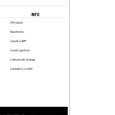
I
NFO
Chi siamo
Manifesto
Canali e APP
I nostri partner
Comunicati stampa
Contatti e crediti