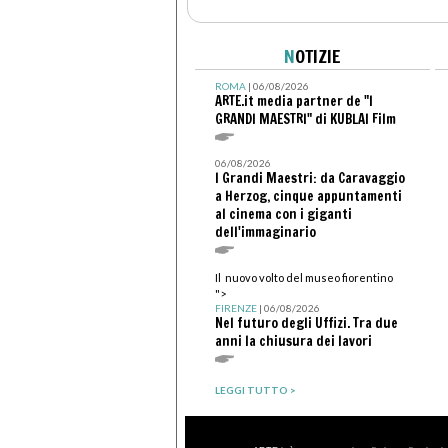
N
OTIZIE
ROMA
| 06/08/2026
ARTE.it media partner de "I
GRANDI MAESTRI" di KUBLAI Film
06/08/2026
I Grandi Maestri: da Caravaggio
a Herzog, cinque appuntamenti
al cinema con i giganti
dell'immaginario
Il nuovo volto del museo fiorentino
">
FIRENZE
| 06/08/2026
Nel futuro degli Uffizi. Tra due
anni la chiusura dei lavori
LEGGI TUTTO >