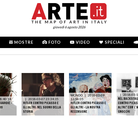
giovedì 6 agosto 2026
MOSTRE
FOTO
VIDEO
SPECIALI
|
2018-03-1
MONDO
|
2018-03-09
NEL BACKSTAGE
8:40:14
|
2018-03-07 23:34:35
12:56:05
GUARDIE –
HITLER CONTRO PICASSO E
HITLER CONTRO PICASSO E
CONTRO PICASS
IO
GLI ALTRI: NEL SUONO DELLA
GLI ALTRI - LA NOSTRA
ALTRI” CON L’
STORIA
RECENSIONE
GNOCCHI