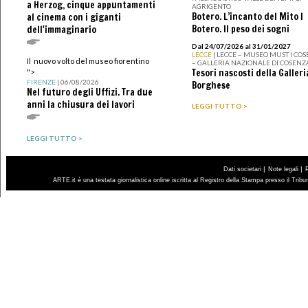
a Herzog, cinque appuntamenti
AGRIGENTO
Botero. L’incanto del Mito I
al cinema con i giganti
Botero. Il peso dei sogni
dell'immaginario
Dal 24/07/2026 al 31/01/2027
LECCE
| LECCE – MUSEO MUST I CO
Il nuovo volto del museo fiorentino
– GALLERIA NAZIONALE DI COSENZ
Tesori nascosti della Galleri
">
FIRENZE
| 06/08/2026
Borghese
Nel futuro degli Uffizi. Tra due
anni la chiusura dei lavori
LEGGI TUTTO >
LEGGI TUTTO >
|
|
Dati societari
Note legali
ARTE.it è una testata giornalistica online iscritta al Registro della Stampa presso il Trib