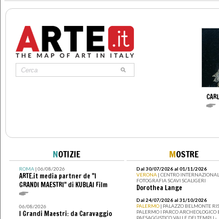
CAR
N
OTIZIE
M
OSTRE
ROMA
| 06/08/2026
Dal 30/07/2026 al 01/11/2026
ARTE.it media partner de "I
VERONA
| CENTRO INTERNAZIONAL
FOTOGRAFIA SCAVI SCALIGERI
GRANDI MAESTRI" di KUBLAI Film
Dorothea Lange
Dal 24/07/2026 al 31/10/2026
PALERMO
| PALAZZO BELMONTE RIS
06/08/2026
PALERMO I PARCO ARCHEOLOGICO 
I Grandi Maestri: da Caravaggio
PAESAGGISTICO VALLE DEI TEMPLI -