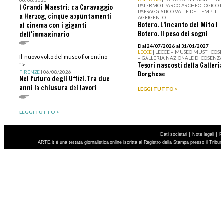
06/08/2026
PALERMO I PARCO ARCHEOLOGICO 
I Grandi Maestri: da Caravaggio
PAESAGGISTICO VALLE DEI TEMPLI -
a Herzog, cinque appuntamenti
AGRIGENTO
Botero. L’incanto del Mito I
al cinema con i giganti
Botero. Il peso dei sogni
dell'immaginario
Dal 24/07/2026 al 31/01/2027
LECCE
| LECCE – MUSEO MUST I CO
Il nuovo volto del museo fiorentino
– GALLERIA NAZIONALE DI COSENZ
Tesori nascosti della Galleri
">
FIRENZE
| 06/08/2026
Borghese
Nel futuro degli Uffizi. Tra due
anni la chiusura dei lavori
LEGGI TUTTO >
LEGGI TUTTO >
|
|
Dati societari
Note legali
ARTE.it è una testata giornalistica online iscritta al Registro della Stampa presso il Trib