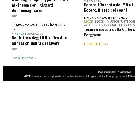
AGRIGENTO
Botero. L’incanto del Mito I
al cinema con i giganti
Botero. Il peso dei sogni
dell'immaginario
Dal 24/07/2026 al 31/01/2027
LECCE
| LECCE – MUSEO MUST I CO
Il nuovo volto del museo fiorentino
– GALLERIA NAZIONALE DI COSENZ
Tesori nascosti della Galleri
">
FIRENZE
| 06/08/2026
Borghese
Nel futuro degli Uffizi. Tra due
anni la chiusura dei lavori
LEGGI TUTTO >
LEGGI TUTTO >
|
|
Dati societari
Note legali
ARTE.it è una testata giornalistica online iscritta al Registro della Stampa presso il Trib