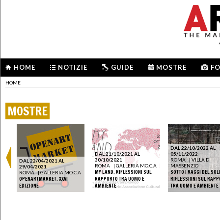
HOME
NOTIZIE
GUIDE
MOSTRE
F
HOME
MOSTRE
DAL 22/10/2022 AL
DAL 21/10/2021 AL
05/11/2022
30/10/2021
ROMA
|
VILLA DI
DAL 22/04/2021 AL
ROMA
|
GALLERIA MO.C.A
MASSENZIO
29/04/2021
MY LAND. RIFLESSIONI SUL
SOTTO I RAGGI DEL SOLE
ROMA
|
GALLERIA MO.C.A
OPENARTMARKET. XXVI
RAPPORTO TRA UOMO E
RIFLESSIONI SUL RAP
EDIZIONE
AMBIENTE
TRA UOMO E AMBIENTE