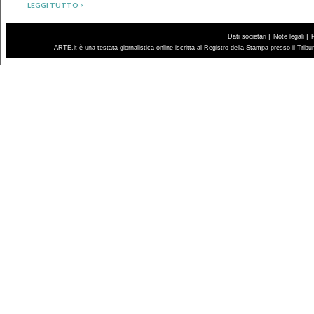
LEGGI TUTTO >
|
|
Dati societari
Note legali
ARTE.it è una testata giornalistica online iscritta al Registro della Stampa presso il Trib