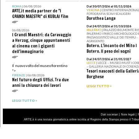
ROMA
| 06/08/2026
Dal 30/07/2026 al 01/11/2026
ARTE.it media partner de "I
VERONA
| CENTRO INTERNAZIONAL
FOTOGRAFIA SCAVI SCALIGERI
GRANDI MAESTRI" di KUBLAI Film
Dorothea Lange
Dal 24/07/2026 al 31/10/2026
PALERMO
| PALAZZO BELMONTE RIS
06/08/2026
PALERMO I PARCO ARCHEOLOGICO 
I Grandi Maestri: da Caravaggio
PAESAGGISTICO VALLE DEI TEMPLI -
a Herzog, cinque appuntamenti
AGRIGENTO
Botero. L’incanto del Mito I
al cinema con i giganti
Botero. Il peso dei sogni
dell'immaginario
Dal 24/07/2026 al 31/01/2027
LECCE
| LECCE – MUSEO MUST I CO
Il nuovo volto del museo fiorentino
– GALLERIA NAZIONALE DI COSENZ
Tesori nascosti della Galleri
">
FIRENZE
| 06/08/2026
Borghese
Nel futuro degli Uffizi. Tra due
anni la chiusura dei lavori
LEGGI TUTTO >
LEGGI TUTTO >
|
|
Dati societari
Note legali
ARTE.it è una testata giornalistica online iscritta al Registro della Stampa presso il Trib