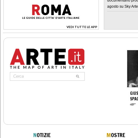
documentario prod
agosto su Sky Arte
VEDI TUTTE LE APP
>
GIUS
SPA
N
OTIZIE
M
OSTRE