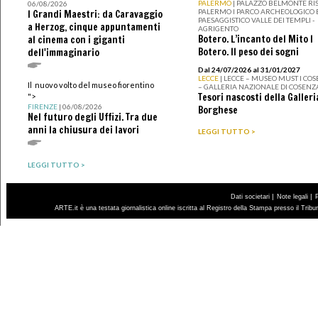
PALERMO
| PALAZZO BELMONTE RIS
06/08/2026
PALERMO I PARCO ARCHEOLOGICO 
I Grandi Maestri: da Caravaggio
PAESAGGISTICO VALLE DEI TEMPLI -
a Herzog, cinque appuntamenti
AGRIGENTO
Botero. L’incanto del Mito I
al cinema con i giganti
Botero. Il peso dei sogni
dell'immaginario
Dal 24/07/2026 al 31/01/2027
LECCE
| LECCE – MUSEO MUST I CO
Il nuovo volto del museo fiorentino
– GALLERIA NAZIONALE DI COSENZ
Tesori nascosti della Galleri
">
FIRENZE
| 06/08/2026
Borghese
Nel futuro degli Uffizi. Tra due
anni la chiusura dei lavori
LEGGI TUTTO >
LEGGI TUTTO >
|
|
Dati societari
Note legali
ARTE.it è una testata giornalistica online iscritta al Registro della Stampa presso il Trib