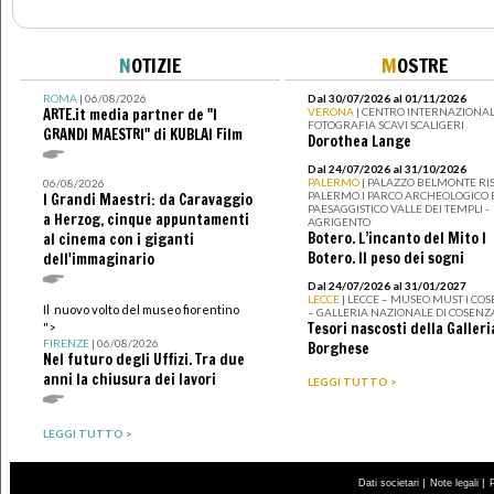
N
OTIZIE
M
OSTRE
ROMA
| 06/08/2026
Dal 30/07/2026 al 01/11/2026
ARTE.it media partner de "I
VERONA
| CENTRO INTERNAZIONAL
FOTOGRAFIA SCAVI SCALIGERI
GRANDI MAESTRI" di KUBLAI Film
Dorothea Lange
Dal 24/07/2026 al 31/10/2026
PALERMO
| PALAZZO BELMONTE RIS
06/08/2026
PALERMO I PARCO ARCHEOLOGICO 
I Grandi Maestri: da Caravaggio
PAESAGGISTICO VALLE DEI TEMPLI -
a Herzog, cinque appuntamenti
AGRIGENTO
Botero. L’incanto del Mito I
al cinema con i giganti
Botero. Il peso dei sogni
dell'immaginario
Dal 24/07/2026 al 31/01/2027
LECCE
| LECCE – MUSEO MUST I CO
Il nuovo volto del museo fiorentino
– GALLERIA NAZIONALE DI COSENZ
Tesori nascosti della Galleri
">
FIRENZE
| 06/08/2026
Borghese
Nel futuro degli Uffizi. Tra due
anni la chiusura dei lavori
LEGGI TUTTO >
LEGGI TUTTO >
|
|
Dati societari
Note legali