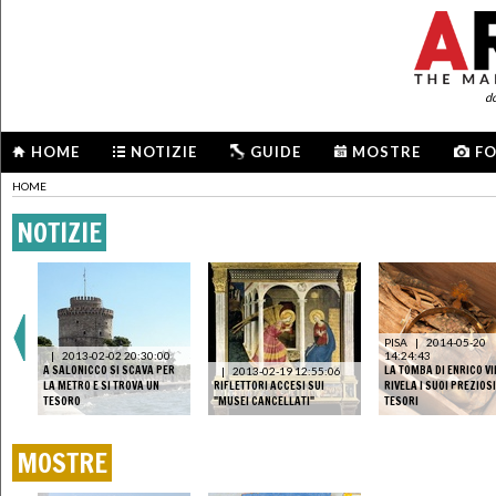
d
HOME
NOTIZIE
GUIDE
MOSTRE
F
HOME
NOTIZIE
PISA
|
2014-05-20
|
2013-02-02 20:30:00
14:24:43
A SALONICCO SI SCAVA PER
LA TOMBA DI ENRICO VI
|
2013-02-19 12:55:06
LA METRO E SI TROVA UN
RIFLETTORI ACCESI SUI
RIVELA I SUOI PREZIOSI
TESORO
"MUSEI CANCELLATI"
TESORI
MOSTRE
DAL 25/10/2014 AL