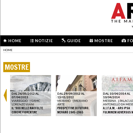
HOME
NOTIZIE
GUIDE
MOSTRE
F
HOME
MOSTRE
DAL 26/05/2012 AL
DAL 29/09/2012 AL
DAL 10/04/2014 AL
07/04/2013
13/01/2012
10/04/2014
VIAREGGIO
|
GAMC
MERANO
|
MERANO
MESSINA
|
PALACUL
LORENZO VIANI
ARTE
ANTONELLO DA MES
IL ‘900 NELLE RACCOLTE
PROSPETTIVE DI FUTURO.
A.I.F.A.M. - ARS IPSA
CIVICHE FIORENTINE
MERANO 1945-1965
FULMINEM ADVERSUS 