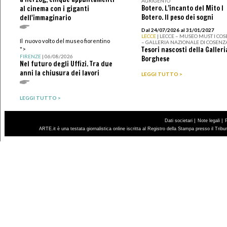
AGRIGENTO
Botero. L’incanto del Mito I
al cinema con i giganti
Botero. Il peso dei sogni
dell'immaginario
Dal 24/07/2026 al 31/01/2027
LECCE
| LECCE – MUSEO MUST I CO
Il nuovo volto del museo fiorentino
– GALLERIA NAZIONALE DI COSENZ
Tesori nascosti della Galleri
">
FIRENZE
| 06/08/2026
Borghese
Nel futuro degli Uffizi. Tra due
anni la chiusura dei lavori
LEGGI TUTTO >
LEGGI TUTTO >
|
|
Dati societari
Note legali
ARTE.it è una testata giornalistica online iscritta al Registro della Stampa presso il Trib