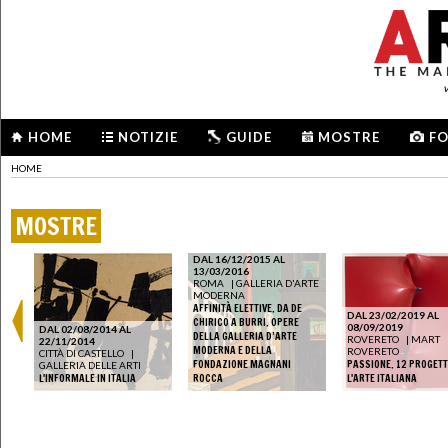
HOME
NOTIZIE
GUIDE
MOSTRE
F
HOME
MOSTRE
DAL 16/12/2015 AL
13/03/2016
ROMA
|
GALLERIA D'ARTE
MODERNA
ESE
AFFINITÀ ELETTIVE. DA DE
DAL 23/02/2019 AL
RTE
CHIRICO A BURRI. OPERE
08/09/2019
DAL 02/08/2014 AL
DELLA GALLERIA D’ARTE
ROVERETO
|
MART
22/11/2014
LE
MODERNA E DELLA
ROVERETO
CITTÀ DI CASTELLO
|
FONDAZIONE MAGNANI
PASSIONE. 12 PROGETT
GALLERIA DELLE ARTI
L'INFORMALE IN ITALIA
ROCCA
L'ARTE ITALIANA