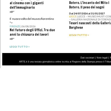
Botero. L’incanto del Mito I
al cinema con i giganti
Botero. Il peso dei sogni
dell'immaginario
Dal 24/07/2026 al 31/01/2027
LECCE
| LECCE – MUSEO MUST I CO
Il nuovo volto del museo fiorentino
– GALLERIA NAZIONALE DI COSENZ
Tesori nascosti della Galleri
">
FIRENZE
| 06/08/2026
Borghese
Nel futuro degli Uffizi. Tra due
anni la chiusura dei lavori
LEGGI TUTTO >
LEGGI TUTTO >
|
|
Dati societari
Note legali
ARTE.it è una testata giornalistica online iscritta al Registro della Stampa presso il Trib