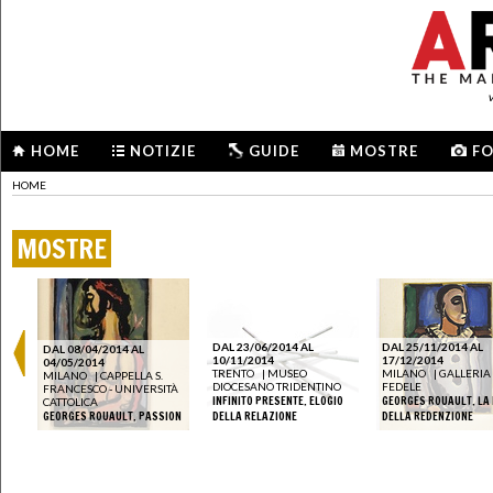
HOME
NOTIZIE
GUIDE
MOSTRE
F
HOME
MOSTRE
DAL 23/06/2014 AL
DAL 25/11/2014 AL
DAL 08/04/2014 AL
F
10/11/2014
17/12/2014
04/05/2014
TRENTO
|
MUSEO
MILANO
|
GALLERIA
MILANO
|
CAPPELLA S.
DIOCESANO TRIDENTINO
FEDELE
FRANCESCO - UNIVERSITÀ
S
INFINITO PRESENTE. ELOGIO
GEORGES ROUAULT. LA
CATTOLICA
GEORGES ROUAULT. PASSION
DELLA RELAZIONE
DELLA REDENZIONE