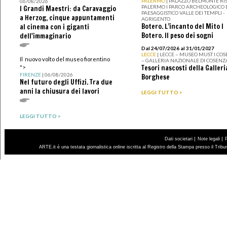
PALERMO
| PALAZZO BELMONTE RIS
06/08/2026
PALERMO I PARCO ARCHEOLOGICO 
I Grandi Maestri: da Caravaggio
PAESAGGISTICO VALLE DEI TEMPLI -
a Herzog, cinque appuntamenti
AGRIGENTO
Botero. L’incanto del Mito I
al cinema con i giganti
Botero. Il peso dei sogni
dell'immaginario
Dal 24/07/2026 al 31/01/2027
LECCE
| LECCE – MUSEO MUST I CO
Il nuovo volto del museo fiorentino
– GALLERIA NAZIONALE DI COSENZ
Tesori nascosti della Galleri
">
FIRENZE
| 06/08/2026
Borghese
Nel futuro degli Uffizi. Tra due
anni la chiusura dei lavori
LEGGI TUTTO >
LEGGI TUTTO >
|
|
Dati societari
Note legali
ARTE.it è una testata giornalistica online iscritta al Registro della Stampa presso il Trib