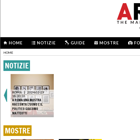
HOME
NOTIZIE
GUIDE
MOSTRE
F
HOME
NOTIZIE
ROMA
|
2024-02-29
18:30:26
A ROMA UNA MOSTRA
RACCONTA L'UOMO E IL
POLITICO GIACOMO
MATTEOTTI
MOSTRE