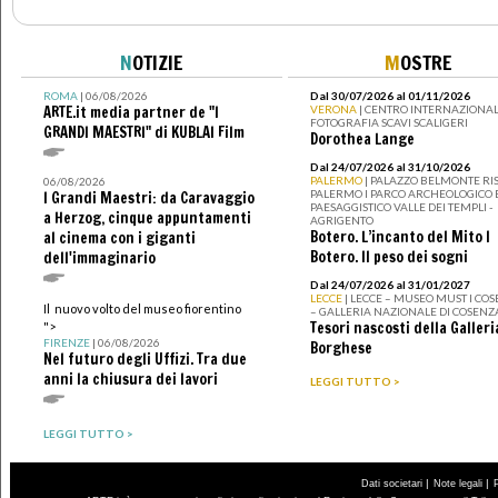
N
OTIZIE
M
OSTRE
ROMA
| 06/08/2026
Dal 30/07/2026 al 01/11/2026
ARTE.it media partner de "I
VERONA
| CENTRO INTERNAZIONAL
FOTOGRAFIA SCAVI SCALIGERI
GRANDI MAESTRI" di KUBLAI Film
Dorothea Lange
Dal 24/07/2026 al 31/10/2026
PALERMO
| PALAZZO BELMONTE RIS
06/08/2026
PALERMO I PARCO ARCHEOLOGICO 
I Grandi Maestri: da Caravaggio
PAESAGGISTICO VALLE DEI TEMPLI -
a Herzog, cinque appuntamenti
AGRIGENTO
Botero. L’incanto del Mito I
al cinema con i giganti
Botero. Il peso dei sogni
dell'immaginario
Dal 24/07/2026 al 31/01/2027
LECCE
| LECCE – MUSEO MUST I CO
Il nuovo volto del museo fiorentino
– GALLERIA NAZIONALE DI COSENZ
Tesori nascosti della Galleri
">
FIRENZE
| 06/08/2026
Borghese
Nel futuro degli Uffizi. Tra due
anni la chiusura dei lavori
LEGGI TUTTO >
LEGGI TUTTO >
|
|
Dati societari
Note legali