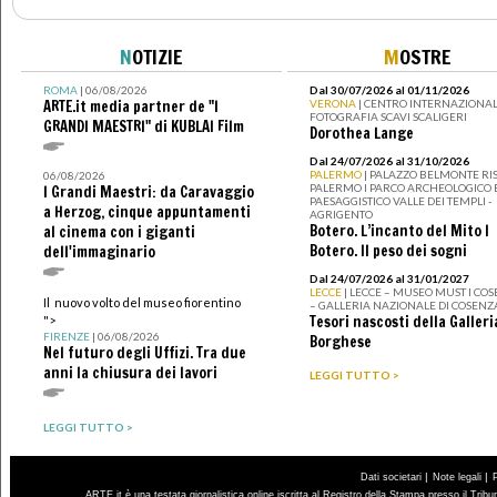
N
OTIZIE
M
OSTRE
ROMA
| 06/08/2026
Dal 30/07/2026 al 01/11/2026
ARTE.it media partner de "I
VERONA
| CENTRO INTERNAZIONAL
FOTOGRAFIA SCAVI SCALIGERI
GRANDI MAESTRI" di KUBLAI Film
Dorothea Lange
Dal 24/07/2026 al 31/10/2026
PALERMO
| PALAZZO BELMONTE RIS
06/08/2026
PALERMO I PARCO ARCHEOLOGICO 
I Grandi Maestri: da Caravaggio
PAESAGGISTICO VALLE DEI TEMPLI -
a Herzog, cinque appuntamenti
AGRIGENTO
Botero. L’incanto del Mito I
al cinema con i giganti
Botero. Il peso dei sogni
dell'immaginario
Dal 24/07/2026 al 31/01/2027
LECCE
| LECCE – MUSEO MUST I CO
Il nuovo volto del museo fiorentino
– GALLERIA NAZIONALE DI COSENZ
Tesori nascosti della Galleri
">
FIRENZE
| 06/08/2026
Borghese
Nel futuro degli Uffizi. Tra due
anni la chiusura dei lavori
LEGGI TUTTO >
LEGGI TUTTO >
|
|
Dati societari
Note legali
ARTE.it è una testata giornalistica online iscritta al Registro della Stampa presso il Trib