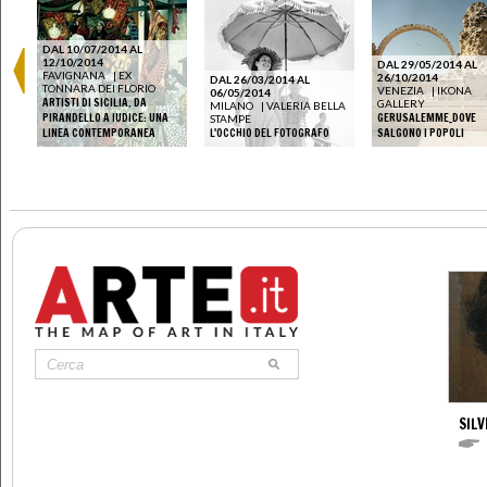
DAL 10/07/2014 AL
12/10/2014
DAL 29/05/2014 AL
FAVIGNANA
|
EX
26/10/2014
DAL 26/03/2014 AL
TONNARA DEI FLORIO
IA
VENEZIA
|
IKONA
06/05/2014
ARTISTI DI SICILIA. DA
GALLERY
MILANO
|
VALERIA BELLA
PIRANDELLO A IUDICE: UNA
GERUSALEMME_DOVE
STAMPE
LINEA CONTEMPORANEA
L'OCCHIO DEL FOTOGRAFO
SALGONO I POPOLI
SILV