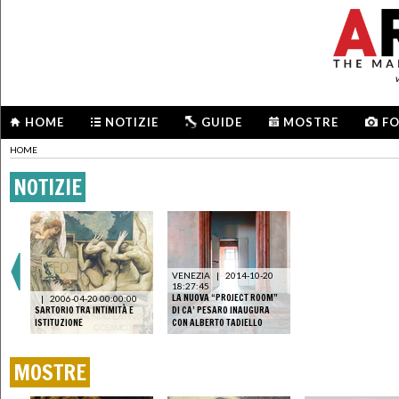
HOME
NOTIZIE
GUIDE
MOSTRE
F
HOME
NOTIZIE
VENEZIA
|
2014-10-20
18:27:45
LA NUOVA “PROJECT ROOM”
|
2006-04-20 00:00:00
SARTORIO TRA INTIMITÀ E
DI CA’ PESARO INAUGURA
ISTITUZIONE
CON ALBERTO TADIELLO
MOSTRE