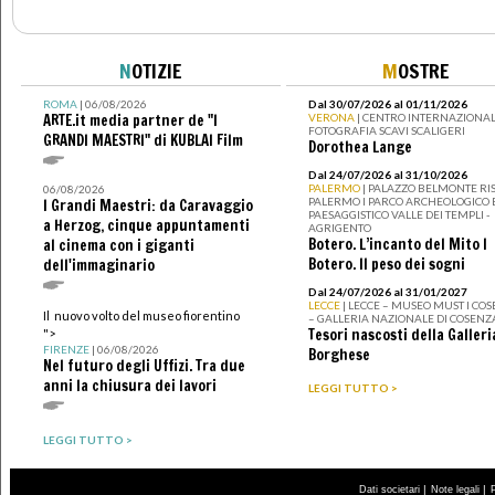
N
OTIZIE
M
OSTRE
ROMA
| 06/08/2026
Dal 30/07/2026 al 01/11/2026
ARTE.it media partner de "I
VERONA
| CENTRO INTERNAZIONAL
FOTOGRAFIA SCAVI SCALIGERI
GRANDI MAESTRI" di KUBLAI Film
Dorothea Lange
Dal 24/07/2026 al 31/10/2026
PALERMO
| PALAZZO BELMONTE RIS
06/08/2026
PALERMO I PARCO ARCHEOLOGICO 
I Grandi Maestri: da Caravaggio
PAESAGGISTICO VALLE DEI TEMPLI -
a Herzog, cinque appuntamenti
AGRIGENTO
Botero. L’incanto del Mito I
al cinema con i giganti
Botero. Il peso dei sogni
dell'immaginario
Dal 24/07/2026 al 31/01/2027
LECCE
| LECCE – MUSEO MUST I CO
Il nuovo volto del museo fiorentino
– GALLERIA NAZIONALE DI COSENZ
Tesori nascosti della Galleri
">
FIRENZE
| 06/08/2026
Borghese
Nel futuro degli Uffizi. Tra due
anni la chiusura dei lavori
LEGGI TUTTO >
LEGGI TUTTO >
|
|
Dati societari
Note legali