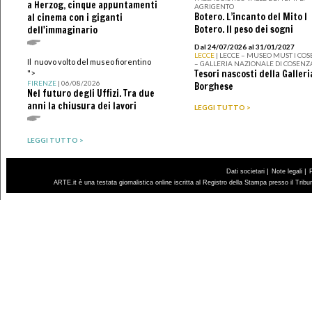
a Herzog, cinque appuntamenti
AGRIGENTO
Botero. L’incanto del Mito I
al cinema con i giganti
Botero. Il peso dei sogni
dell'immaginario
Dal 24/07/2026 al 31/01/2027
LECCE
| LECCE – MUSEO MUST I CO
Il nuovo volto del museo fiorentino
– GALLERIA NAZIONALE DI COSENZ
Tesori nascosti della Galleri
">
FIRENZE
| 06/08/2026
Borghese
Nel futuro degli Uffizi. Tra due
anni la chiusura dei lavori
LEGGI TUTTO >
LEGGI TUTTO >
|
|
Dati societari
Note legali
ARTE.it è una testata giornalistica online iscritta al Registro della Stampa presso il Trib