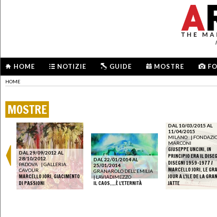
HOME
NOTIZIE
GUIDE
MOSTRE
F
HOME
MOSTRE
DAL 10/03/2015 AL
11/04/2015
MILANO
|
FONDAZI
MARCONI
GIUSEPPE UNCINI. IN
DAL 29/09/2012 AL
PRINCIPIO ERA IL DISE
28/10/2012
DAL 22/01/2014 AL
DISEGNI 1959-1977 /
NA
PADOVA
|
GALLERIA
25/01/2014
MARCELLO JORI. LE GR
CAVOUR
GRANAROLO DELL'EMILIA
ARI
MARCELLO JORI. GIACIMENTO
JOUR A L'ILE DE LA GRA
|
LAVIADIMEZZO
DI PASSIONI
IL CAOS….È L'ETERNITÀ
JATTE