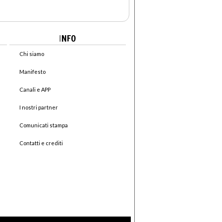
I
NFO
Chi siamo
Manifesto
Canali e APP
I nostri partner
Comunicati stampa
Contatti e crediti