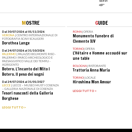
SERVI
M
OSTRE
G
UIDE
Dal 30/07/2026 al 01/11/2026
ROMA
|
OPERA
VERONA
| CENTRO INTERNAZIONALE DI
Monumento funebre di
FOTOGRAFIA SCAVI SCALIGERI
Clemente XIV
Dorothea Lange
TORINO
|
OPERA
Dal 24/07/2026 al 31/10/2026
L'Hétaire e Homme accoudé sur
PALERMO
| PALAZZO BELMONTE RISO -
PALERMO I PARCO ARCHEOLOGICO E
une table
PAESAGGISTICO VALLE DEI TEMPLI -
AGRIGENTO
BOLOGNA
|
RISTORANTE
Botero. L’incanto del Mito I
Trattoria Anna Maria
Botero. Il peso dei sogni
TORINO
|
LOCALE
Hiroshima Mon Amour
Dal 24/07/2026 al 31/01/2027
LECCE
| LECCE – MUSEO MUST I COSENZA
– GALLERIA NAZIONALE DI COSENZA
LEGGI TUTTO >
Tesori nascosti della Galleria
Borghese
LEGGI TUTTO >