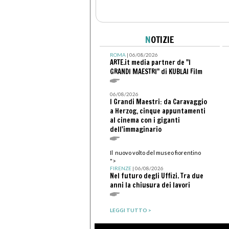
N
OTIZIE
ROMA
| 06/08/2026
ARTE.it media partner de "I
GRANDI MAESTRI" di KUBLAI Film
06/08/2026
I Grandi Maestri: da Caravaggio
a Herzog, cinque appuntamenti
al cinema con i giganti
dell'immaginario
Il nuovo volto del museo fiorentino
">
FIRENZE
| 06/08/2026
Nel futuro degli Uffizi. Tra due
anni la chiusura dei lavori
LEGGI TUTTO >