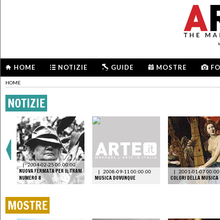
HOME
NOTIZIE
GUIDE
MOSTRE
F
HOME
NOTIZIE
|
2004-02-25 00:00:00
NUOVA FERMATA PER IL TRAM
|
2008-09-11 00:00:00
|
2001-01-07 00:00
XI
NUMERO 8
MUSICA DOVUNQUE
COLORI DELLA MUSICA
MOSTRE