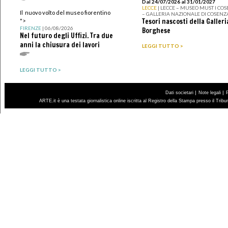
Dal 24/07/2026 al 31/01/2027
LECCE
| LECCE – MUSEO MUST I CO
Il nuovo volto del museo fiorentino
– GALLERIA NAZIONALE DI COSENZ
Tesori nascosti della Galleri
">
FIRENZE
| 06/08/2026
Borghese
Nel futuro degli Uffizi. Tra due
anni la chiusura dei lavori
LEGGI TUTTO >
LEGGI TUTTO >
|
|
Dati societari
Note legali
ARTE.it è una testata giornalistica online iscritta al Registro della Stampa presso il Trib