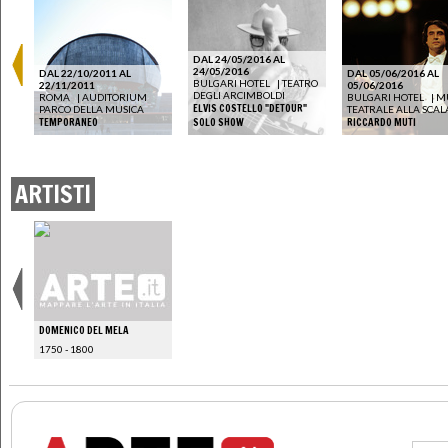
DAL 24/05/2016 AL
24/05/2016
DAL 22/10/2011 AL
DAL 05/06/2016 AL
BULGARI HOTEL
|
TEATRO
22/11/2011
05/06/2016
DEGLI ARCIMBOLDI
ROMA
|
AUDITORIUM
BULGARI HOTEL
|
M
ELVIS COSTELLO "DETOUR"
T
PARCO DELLA MUSICA
TEATRALE ALLA SCAL
TEMPORANEO
SOLO SHOW
RICCARDO MUTI
ARTISTI
DOMENICO DEL MELA
1750 - 1800