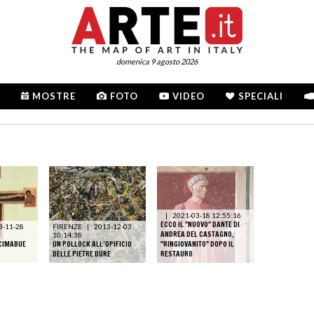
domenica 9 agosto 2026
MOSTRE
FOTO
VIDEO
SPECIALI
|
2021-03-18 12:55:16
ECCO IL "NUOVO" DANTE DI
3-11-28
FIRENZE
|
2013-12-03
ANDREA DEL CASTAGNO,
10:14:38
 CIMABUE
UN POLLOCK ALL’OPIFICIO
"RINGIOVANITO" DOPO IL
DELLE PIETRE DURE
RESTAURO