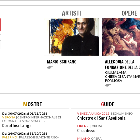
ARTISTI
OPERE
MARIO SCHIFANO
ALLEGORIA DELLA
FONDAZIONE DELLA 
GIULIA LAMA
CHIESA DI SANTA MAR
FORMOSA
M
OSTRE
G
UIDE
Dal 30/07/2026 al 01/11/2026
VENEZIA UNICA 2015
|
MONUMENTO
VERONA
| CENTRO INTERNAZIONALE DI
Chiostro di Sant'Apollonia
FOTOGRAFIA SCAVI SCALIGERI
Dorothea Lange
FIRENZE
|
OPERA
Crocifisso
Dal 24/07/2026 al 31/10/2026
PALERMO
| PALAZZO BELMONTE RISO -
MILANO
|
OPERA