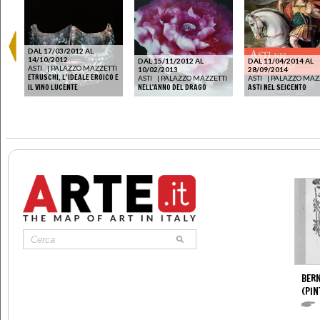
DAL 17/03/2012 AL
14/10/2012
DAL 15/11/2012 AL
DAL 11/04/2014 AL
ASTI
|
PALAZZO MAZZETTI
10/02/2013
28/09/2014
ETRUSCHI. L’IDEALE EROICO E
TI
ASTI
|
PALAZZO MAZZETTI
ASTI
|
PALAZZO MAZ
IL VINO LUCENTE
NELL'ANNO DEL DRAGO
ASTI NEL SEICENTO
BERN
(PIN