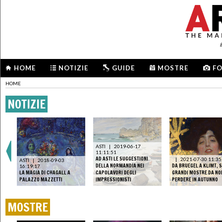
HOME
NOTIZIE
GUIDE
MOSTRE
F
HOME
NOTIZIE
ASTI
|
2019-06-17
11:11:51
RA
AD ASTI LE SUGGESTIONI
|
2021-07-30 11:35
ASTI
|
2018-09-03
DELLA NORMANDIA NEI
DA BRUEGEL A KLIMT, S
16:19:17
 SI
LA MAGIA DI CHAGALL A
CAPOLAVORI DEGLI
GRANDI MOSTRE DA NO
PALAZZO MAZZETTI
IMPRESSIONISTI
PERDERE IN AUTUNNO
MOSTRE