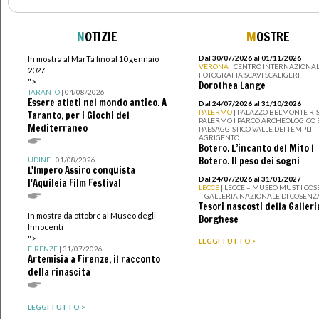
N
OTIZIE
M
OSTRE
Dal 30/07/2026 al 01/11/2026
In mostra al MarTa fino al 10 gennaio
VERONA
| CENTRO INTERNAZIONAL
2027
FOTOGRAFIA SCAVI SCALIGERI
">
Dorothea Lange
TARANTO
| 04/08/2026
Essere atleti nel mondo antico. A
Dal 24/07/2026 al 31/10/2026
PALERMO
| PALAZZO BELMONTE RIS
Taranto, per i Giochi del
PALERMO I PARCO ARCHEOLOGICO 
Mediterraneo
PAESAGGISTICO VALLE DEI TEMPLI -
AGRIGENTO
Botero. L’incanto del Mito I
Botero. Il peso dei sogni
UDINE
| 01/08/2026
L'Impero Assiro conquista
Dal 24/07/2026 al 31/01/2027
l'Aquileia Film Festival
LECCE
| LECCE – MUSEO MUST I CO
– GALLERIA NAZIONALE DI COSENZ
Tesori nascosti della Galleri
In mostra da ottobre al Museo degli
Borghese
Innocenti
">
LEGGI TUTTO >
FIRENZE
| 31/07/2026
Artemisia a Firenze, il racconto
della rinascita
LEGGI TUTTO >