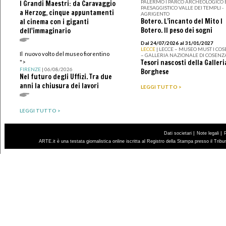
PALERMO I PARCO ARCHEOLOGICO 
I Grandi Maestri: da Caravaggio
PAESAGGISTICO VALLE DEI TEMPLI -
a Herzog, cinque appuntamenti
AGRIGENTO
Botero. L’incanto del Mito I
al cinema con i giganti
Botero. Il peso dei sogni
dell'immaginario
Dal 24/07/2026 al 31/01/2027
LECCE
| LECCE – MUSEO MUST I CO
Il nuovo volto del museo fiorentino
– GALLERIA NAZIONALE DI COSENZ
Tesori nascosti della Galleri
">
FIRENZE
| 06/08/2026
Borghese
Nel futuro degli Uffizi. Tra due
anni la chiusura dei lavori
LEGGI TUTTO >
LEGGI TUTTO >
|
|
Dati societari
Note legali
ARTE.it è una testata giornalistica online iscritta al Registro della Stampa presso il Trib