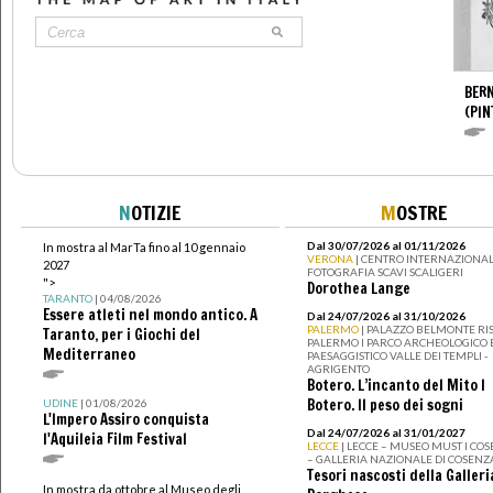
BERN
(PIN
N
OTIZIE
M
OSTRE
Dal 30/07/2026 al 01/11/2026
In mostra al MarTa fino al 10 gennaio
VERONA
| CENTRO INTERNAZIONAL
2027
FOTOGRAFIA SCAVI SCALIGERI
">
Dorothea Lange
TARANTO
| 04/08/2026
Essere atleti nel mondo antico. A
Dal 24/07/2026 al 31/10/2026
PALERMO
| PALAZZO BELMONTE RIS
Taranto, per i Giochi del
PALERMO I PARCO ARCHEOLOGICO 
Mediterraneo
PAESAGGISTICO VALLE DEI TEMPLI -
AGRIGENTO
Botero. L’incanto del Mito I
Botero. Il peso dei sogni
UDINE
| 01/08/2026
L'Impero Assiro conquista
Dal 24/07/2026 al 31/01/2027
l'Aquileia Film Festival
LECCE
| LECCE – MUSEO MUST I CO
– GALLERIA NAZIONALE DI COSENZ
Tesori nascosti della Galleri
In mostra da ottobre al Museo degli