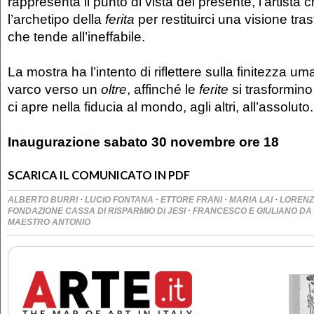
rappresenta il punto di vista del presente, l’artista 
l’archetipo della
ferita
per restituirci una visione tra
che tende all’ineffabile.
La mostra ha l’intento di riflettere sulla finitezza 
varco verso un
oltre
, affinché le
ferite
si trasformino
ci apre nella fiducia al mondo, agli altri, all’assoluto.
Inaugurazione sabato 30 novembre ore 18
SCARICA IL COMUNICATO IN PDF
·
·
·
·
ALBERTO BURRI
LUCIO FONTANA
ETTORE FRANI
MARIA LAI
LORENZ
·
FONDAZIONE CASSA DI RISPARMIO DI JESI
FRANCESCO E GIULIANO DA 
MAESTRO ANTONIO