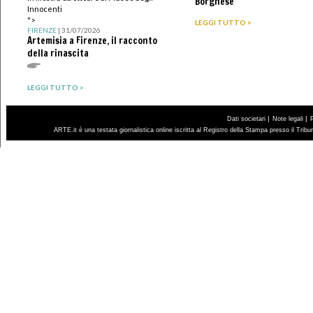
Borghese
Innocenti
">
LEGGI TUTTO >
FIRENZE
| 31/07/2026
Artemisia a Firenze, il racconto
della rinascita
LEGGI TUTTO >
|
|
Dati societari
Note legali
ARTE.it è una testata giornalistica online iscritta al Registro della Stampa presso il Trib