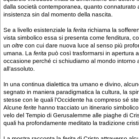
dalla società contemporanea, quanto connaturato al
insistenza sin dal momento della nascita.
Se a livello esistenziale la
ferita
richiama la sofferen
vista simbolico essa si presenta come fenditura, 
un
oltre
con cui dare nuova luce al senso più profon
umana. La
ferita
può così trasformarsi in apertura al
occasione perché ci schiudiamo al mondo intorno a n
all’assoluto.
In una continua dialettica tra umano e divino, alcu
segnato in maniera paradigmatica la cultura, la spiri
stesse con le quali l’Occidente ha compreso sé st
Alcune
ferite
hanno tracciato un itinerario simbolico
velo del Tempio di Gerusalemme alle piaghe di Crist
quali ha profondamente meditato la tradizione crist
La mostra racconta la
ferita
di Cristo attraverso alc