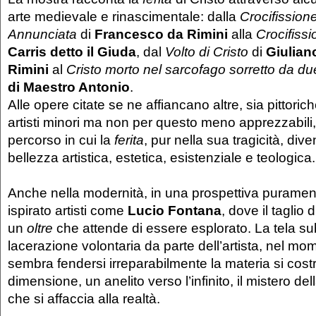
arte medievale e rinascimentale: dalla
Crocifission
Annunciata
di
Francesco da Rimini
alla
Crocifiss
Carris detto il Giuda
, dal
Volto di Cristo
di
Giulian
Rimini
al
Cristo morto nel sarcofago sorretto da du
di Maestro Antonio
.
Alle opere citate se ne affiancano altre, sia pittoric
artisti minori ma non per questo meno apprezzabili,
percorso in cui la
ferita
, pur nella sua tragicità, div
bellezza artistica, estetica, esistenziale e teologica.
Anche nella modernità, in una prospettiva purament
ispirato artisti come
Lucio Fontana
, dove il taglio
un
oltre
che attende di essere esplorato. La tela s
lacerazione volontaria da parte dell’artista, nel mo
sembra fendersi irreparabilmente la materia si cos
dimensione, un anelito verso l’infinito, il mistero d
che si affaccia alla realtà.