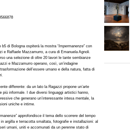
0566878
 b5 di Bologna ospiterà la mostra “
Impermanenze
” con
zi e Raffaele Mazzamurro, a cura di Emanuela Agnoli.
so una selezione di oltre 20 lavori le tante sembianze
agazzi e Mazzamurro operano, così, un’indagine
 trasformazione dell’essere umano e della natura, fatta di
i.
lmente differente: da un lato la Ragazzi propone un’arte
e più informale. I due diversi linguaggi artistici hanno,
 espressive che generano un’interessante intesa mentale, la
ssioni uniche e intime.
rmanenze” approfondisce il tema dello scorrere del tempo
n argilla e terracotta smaltata, fotografie e installazioni: al
sseri umani, uniti e accomunati da un perenne stato di