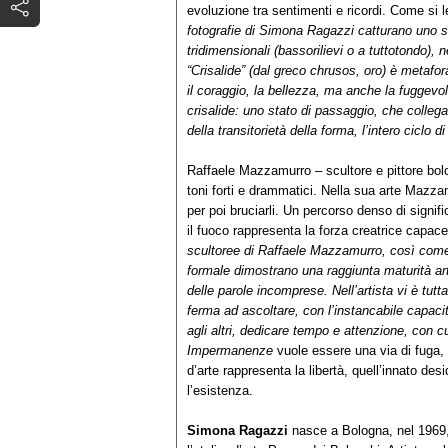
evoluzione tra sentimenti e ricordi. Come si l
fotografie di Simona Ragazzi catturano uno s
tridimensionali (bassorilievi o a tuttotondo), n
“Crisalide” (dal greco chrusos, oro) è metafo
il coraggio, la bellezza, ma anche la fuggevol
crisalide: uno stato di passaggio, che colleg
della transitorietà della forma, l’intero ciclo
Raffaele Mazzamurro – scultore e pittore bol
toni forti e drammatici. Nella sua arte Mazzam
per poi bruciarli. Un percorso denso di signif
il fuoco rappresenta la forza creatrice capace
scultoree di Raffaele Mazzamurro, così come in
formale dimostrano una raggiunta maturità arti
delle parole incomprese. Nell’artista vi è tutt
ferma ad ascoltare, con l’instancabile capaci
agli altri, dedicare tempo e attenzione, con c
Impermanenze
vuole essere una via di fuga, 
d’arte rappresenta la libertà, quell’innato des
l’esistenza.
Simona Ragazzi
nasce a Bologna, nel 1969,