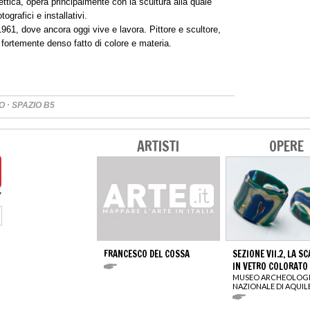
lettica, opera principalmente con la scultura alla quale
tografici e installativi.
961, dove ancora oggi vive e lavora. Pittore e scultore,
o fortemente denso fatto di colore e materia.
·
RO
SPAZIO B5
ARTISTI
OPERE
FRANCESCO DEL COSSA
SEZIONE VII.2, LA S
IN VETRO COLORATO
MUSEO ARCHEOLOG
NAZIONALE DI AQUIL