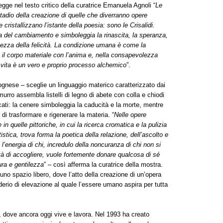
egge nel testo critico della curatrice Emanuela Agnoli “
Le
tadio della creazione di quelle che diverranno opere
e cristallizzano l’istante della poesia: sono le Crisalidi.
ra del cambiamento e simboleggia la rinascita, la speranza,
ezza della felicità.
La condizione umana è come la
a il corpo materiale con l’anima e, nella consapevolezza
 di vita è un vero e proprio processo alchemico
”.
ognese – sceglie un linguaggio materico caratterizzato dai
urro assembla listelli di legno di abete con colla e chiodi
icati: la cenere simboleggia la caducità e la morte, mentre
 di trasformare e rigenerare la materia. “
Nelle opere
 quelle pittoriche, in cui la ricerca cromatica e la pulizia
stica, trova forma la poetica della relazione, dell’ascolto e
a l’energia di chi, incredulo della noncuranza di chi non si
tà di accogliere, vuole fortemente donare qualcosa di sé
ura e gentilezza
” – così afferma la curatrice della mostra.
uno spazio libero, dove l’atto della creazione di un’opera
iderio di elevazione al quale l’essere umano aspira per tutta
 dove ancora oggi vive e lavora. Nel 1993 ha creato