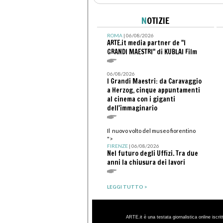
N
OTIZIE
ROMA
| 06/08/2026
ARTE.it media partner de "I
GRANDI MAESTRI" di KUBLAI Film
06/08/2026
I Grandi Maestri: da Caravaggio
a Herzog, cinque appuntamenti
al cinema con i giganti
dell'immaginario
Il nuovo volto del museo fiorentino
">
FIRENZE
| 06/08/2026
Nel futuro degli Uffizi. Tra due
anni la chiusura dei lavori
LEGGI TUTTO >
ARTE.it è una testata giornalistica online iscri