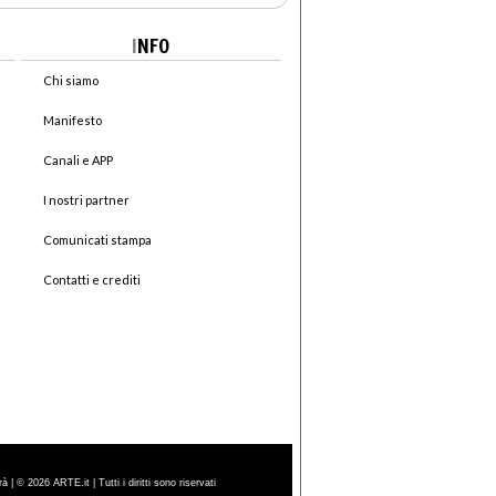
I
NFO
Chi siamo
Manifesto
Canali e APP
I nostri partner
Comunicati stampa
Contatti e crediti
| © 2026 ARTE.it | Tutti i diritti sono riservati