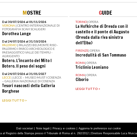
M
OSTRE
G
UIDE
Dal 30/07/2026 al 01/11/2026
TORINO
|
OPERA
VERONA
| CENTRO INTERNAZIONALE DI
La Hofkirche di Dresda con il
FOTOGRAFIA SCAVI SCALIGERI
castello e il ponte di Augusto
Dorothea Lange
(Dresda dalla riva sinistra
Dal 24/07/2026 al 31/10/2026
dell'Elba)
PALERMO
| PALAZZO BELMONTE RISO -
PALERMO I PARCO ARCHEOLOGICO E
FIRENZE
|
OPERA
PAESAGGISTICO VALLE DEI TEMPLI -
Incredulità di San Tommaso
AGRIGENTO
Botero. L’incanto del Mito I
ROMA
|
OPERA
Botero. Il peso dei sogni
Triclinio Leoniano
Dal 24/07/2026 al 31/01/2027
ROMA
|
OPERA
LECCE
| LECCE – MUSEO MUST I COSENZA
Ciborio
– GALLERIA NAZIONALE DI COSENZA
Tesori nascosti della Galleria
LEGGI TUTTO >
Borghese
LEGGI TUTTO >
|
|
e
|
Dati societari
Note legali
Privacy
cookies
Aggiorna le preferenze sui cookie
tta al Registro della Stampa presso il Tribunale di Roma al n. 292/2012 | Direttore Responsabile Luca Muscarà 