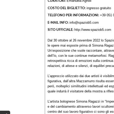
CURATORI:
Emanuela Agnoli
COSTO DEL BIGLIETTO:
ingresso gratuito
TELEFONO PER INFORMAZIONI:
+39 051 
E-MAIL INFO:
info@spaziob5.com
SITO UFFICIALE:
http://www.spaziob5.com
Dal 30 ottobre al 26 novembre 2022 lo Spazio
le opere mai esposte prima di Simona Ragaz
Un’esposizione che vuole raccontare, attraver
dell’Io, con le sue continue metamorfosi. R
retrospettiva ricca di emozioni sulla continua
relazioni, di attese e silenzi, di equilibri precar
L’approccio utilizzato dai due artisti è visibi
figurativa, dall’altra Mazzamurro risulta esser
però, molteplici similitudini intellettuali ed
quale indurrà il visitatore della mostra a rifle
L’artista bolognese Simona Ragazzi in “Impe
e del cambiamento attraverso lavori scultorei i
centro del suo lavoro figurativo ci sono gli e