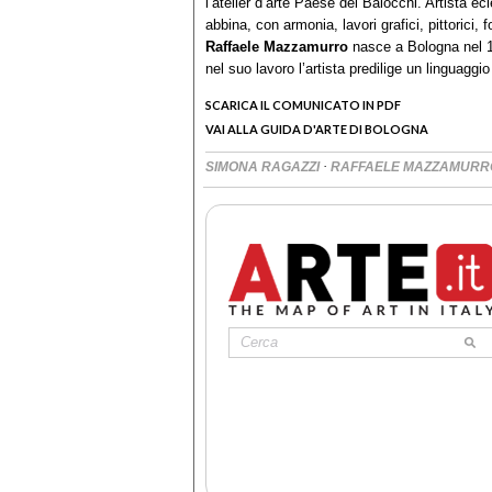
l’atelier d’arte Paese dei Balocchi. Artista ec
abbina, con armonia, lavori grafici, pittorici, fo
Raffaele Mazzamurro
nasce a Bologna nel 1
nel suo lavoro l’artista predilige un linguaggi
SCARICA IL COMUNICATO IN PDF
VAI ALLA GUIDA D'ARTE DI BOLOGNA
·
SIMONA RAGAZZI
RAFFAELE MAZZAMUR