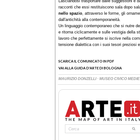
Lasciandosi trasportare dalle suggestioni e d
racconti che essi restituiscono sala dopo sala
nello spazio
, attraverso le forme, gli ornamen
dall'antichità alla contemporaneità.
Un linguaggio contemporaneo che si nutre dell
e ritorna ciclicamente e sulle vestigia della st
lavoro che perfettamente si iscrive nella corn
tensione dialettica con i suoi tesori preziosi 
SCARICA IL COMUNICATO IN PDF
VAI ALLA GUIDA D'ARTE DI BOLOGNA
·
MAURIZIO DONZELLI
MUSEO CIVICO MEDI