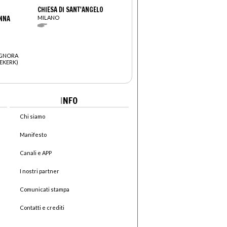
CHIESA DI SANT'ANGELO
NNA
MILANO
IGNORA
EKERK)
I
NFO
Chi siamo
Manifesto
Canali e APP
I nostri partner
Comunicati stampa
Contatti e crediti