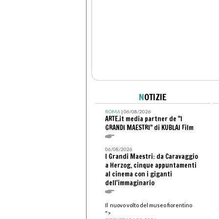
N
OTIZIE
ROMA
| 06/08/2026
ARTE.it media partner de "I
GRANDI MAESTRI" di KUBLAI Film
06/08/2026
I Grandi Maestri: da Caravaggio
a Herzog, cinque appuntamenti
al cinema con i giganti
dell'immaginario
Il nuovo volto del museo fiorentino
">