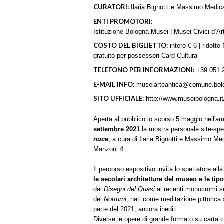
CURATORI:
Ilaria Bignotti e Massimo Medic
ENTI PROMOTORI:
Istituzione Bologna Musei | Musei Civici d’Ar
COSTO DEL BIGLIETTO:
intero € 6 | ridotto 
gratuito per possessori Card Cultura
TELEFONO PER INFORMAZIONI:
+39 051 
E-MAIL INFO:
museiarteantica@comune.bolo
SITO UFFICIALE:
http://www.museibologna.it
Aperta al pubblico lo scorso 5 maggio nell'am
settembre 2021
la mostra personale site-spe
nuce
, a cura di Ilaria Bignotti e Massimo Me
Manzoni 4.
Il percorso espositivo invita lo spettatore all
le secolari architetture del museo e le tipol
dai
Disegni del Quasi
ai recenti monocromi sul
dei
Notturni
, nati come meditazione pittorica s
parte del 2021, ancora inediti.
Diverse le opere di grande formato su carta c