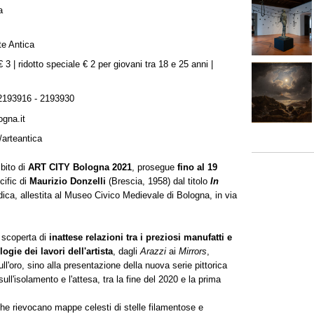
a
te Antica
€ 3 | ridotto speciale € 2 per giovani tra 18 e 25 anni |
2193916 - 2193930
gna.it
/arteantica
bito di
ART CITY Bologna
2021
, prosegue
fino al 19
cific di
Maurizio Donzelli
(Brescia, 1958) dal titolo
In
dica, allestita al Museo Civico Medievale di Bologna, in via
a scoperta di
inattese relazioni tra i preziosi manufatti e
ogie dei lavori dell'artista
, dagli
Arazzi
ai
Mirrors
,
l'oro, sino alla presentazione della nuova serie pittorica
ull'isolamento e l'attesa, tra la fine del 2020 e la prima
he rievocano mappe celesti di stelle filamentose e