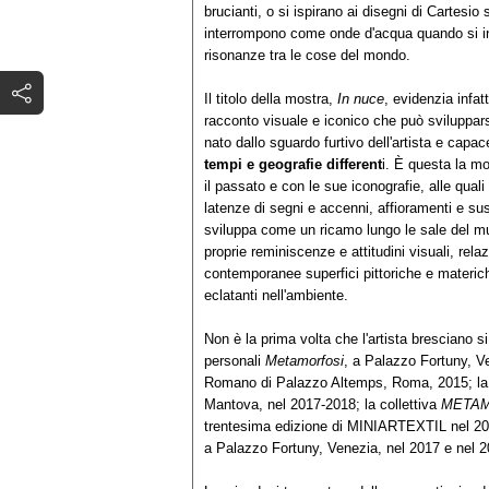
brucianti, o si ispirano ai disegni di Cartesi
interrompono come onde d'acqua quando si inc
risonanze tra le cose del mondo.
Il titolo della mostra,
In nuce
, evidenzia infa
racconto visuale e iconico che può svilupparsi
nato dallo sguardo furtivo dell'artista e capac
tempi e geografie different
i. È questa la mo
il passato e con le sue iconografie, alle quali
latenze di segni e accenni, affioramenti e sus
sviluppa come un ricamo lungo le sale del mus
proprie reminiscenze e attitudini visuali, relaz
contemporanee superfici pittoriche e materich
eclatanti nell'ambiente.
Non è la prima volta che l'artista bresciano si 
personali
Metamorfosi
, a Palazzo Fortuny, V
Romano di Palazzo Altemps, Roma, 2015; la 
Mantova, nel 2017-2018; la collettiva
META
trentesima edizione di MINIARTEXTIL nel 2021
a Palazzo Fortuny, Venezia, nel 2017 e nel 2