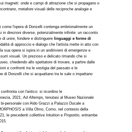
o sui magneti: onde e campi di attrazione che si propagano o
ontrano, metafore visuali delle reciproche analogie e
tti come l'opera di Donzelli contenga embrionalmente un
 in direzioni diverse, potenzialmente infinite: un racconto
e di unire, fondere e distinguere
linguaggi e forme di
dalità di approccio e dialogo che l'artista mette in atto con
 la sua opera si ispira in un andirivieni di emergenze e
surri visuali. Un prezioso e delicato rimando che si
eo, chiedendo allo spettatore di trovare, a partire dalle
ioni e confronti tra le vestigia del passato e le
e di Donzelli che si acquattano tra le sale o impattano
confronta con l'antico: si ricordino le
enezia, 2021;
Ad Altem
ps, tenutasi al Museo Nazionale
bi-personale con Aldo Grazzi a Palazzo Ducale a
MORPHOSIS
a Villa Olmo, Como, nel contesto della
; le precedenti collettive
Intuition
e
Proportio
, entrambe
015.