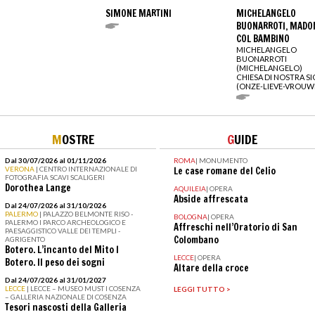
SIMONE MARTINI
MICHELANGELO
BUONARROTI, MADO
COL BAMBINO
MICHELANGELO
BUONARROTI
(MICHELANGELO)
CHIESA DI NOSTRA S
(ONZE-LIEVE-VROUW
M
OSTRE
G
UIDE
Dal 30/07/2026 al 01/11/2026
ROMA
|
MONUMENTO
VERONA
| CENTRO INTERNAZIONALE DI
Le case romane del Celio
FOTOGRAFIA SCAVI SCALIGERI
Dorothea Lange
AQUILEIA
|
OPERA
Abside affrescata
Dal 24/07/2026 al 31/10/2026
PALERMO
| PALAZZO BELMONTE RISO -
BOLOGNA
|
OPERA
PALERMO I PARCO ARCHEOLOGICO E
Affreschi nell’Oratorio di San
PAESAGGISTICO VALLE DEI TEMPLI -
Colombano
AGRIGENTO
Botero. L’incanto del Mito I
LECCE
|
OPERA
Botero. Il peso dei sogni
Altare della croce
Dal 24/07/2026 al 31/01/2027
LECCE
| LECCE – MUSEO MUST I COSENZA
LEGGI TUTTO >
– GALLERIA NAZIONALE DI COSENZA
Tesori nascosti della Galleria