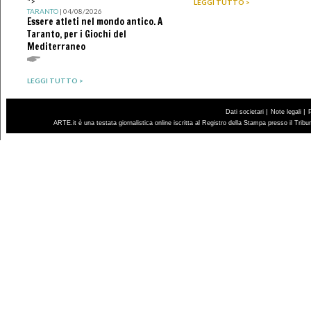
">
LEGGI TUTTO >
TARANTO
| 04/08/2026
Essere atleti nel mondo antico. A
Taranto, per i Giochi del
Mediterraneo
LEGGI TUTTO >
|
|
Dati societari
Note legali
ARTE.it è una testata giornalistica online iscritta al Registro della Stampa presso il Trib