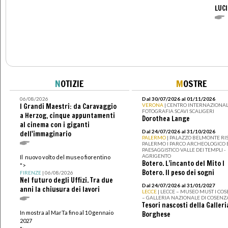
LUC
N
OTIZIE
M
OSTRE
06/08/2026
Dal 30/07/2026 al 01/11/2026
I Grandi Maestri: da Caravaggio
VERONA
| CENTRO INTERNAZIONAL
FOTOGRAFIA SCAVI SCALIGERI
a Herzog, cinque appuntamenti
Dorothea Lange
al cinema con i giganti
Dal 24/07/2026 al 31/10/2026
dell'immaginario
PALERMO
| PALAZZO BELMONTE RIS
PALERMO I PARCO ARCHEOLOGICO 
PAESAGGISTICO VALLE DEI TEMPLI -
AGRIGENTO
Il nuovo volto del museo fiorentino
Botero. L’incanto del Mito I
">
Botero. Il peso dei sogni
FIRENZE
| 06/08/2026
Nel futuro degli Uffizi. Tra due
Dal 24/07/2026 al 31/01/2027
anni la chiusura dei lavori
LECCE
| LECCE – MUSEO MUST I CO
– GALLERIA NAZIONALE DI COSENZ
Tesori nascosti della Galleri
In mostra al MarTa fino al 10 gennaio
Borghese
2027