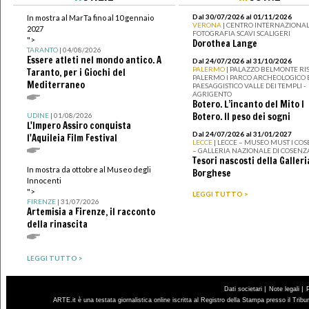
Dal 30/07/2026 al 01/11/2026
In mostra al MarTa fino al 10 gennaio
VERONA
| CENTRO INTERNAZIONAL
2027
FOTOGRAFIA SCAVI SCALIGERI
">
Dorothea Lange
TARANTO
| 04/08/2026
Essere atleti nel mondo antico. A
Dal 24/07/2026 al 31/10/2026
PALERMO
| PALAZZO BELMONTE RIS
Taranto, per i Giochi del
PALERMO I PARCO ARCHEOLOGICO 
Mediterraneo
PAESAGGISTICO VALLE DEI TEMPLI -
AGRIGENTO
Botero. L’incanto del Mito I
Botero. Il peso dei sogni
UDINE
| 01/08/2026
L'Impero Assiro conquista
Dal 24/07/2026 al 31/01/2027
l'Aquileia Film Festival
LECCE
| LECCE – MUSEO MUST I CO
– GALLERIA NAZIONALE DI COSENZ
Tesori nascosti della Galleri
In mostra da ottobre al Museo degli
Borghese
Innocenti
">
LEGGI TUTTO >
FIRENZE
| 31/07/2026
Artemisia a Firenze, il racconto
della rinascita
LEGGI TUTTO >
|
|
Dati societari
Note legali
ARTE.it è una testata giornalistica online iscritta al Registro della Stampa presso il Trib