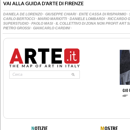
VAI ALLA GUIDA D'ARTE DI FIRENZE
·
·
·
DANIELA DE LORENZO
GIUSEPPE CHIARI
ENTE CASSA DI RISPARMIO
·
·
·
CARLO BERTOCCI
MARIO MARIOTTI
DANIELE LOMBARDI
RICCARDO 
·
·
SUPERSTUDIO
PAOLO MASI
IL COLLETTIVO DI ZONA NON PROFIT ART 
·
·
PIETRO GROSSI
GIANCARLO CARDINI
GIO 
N
OTIZIE
M
OSTRE