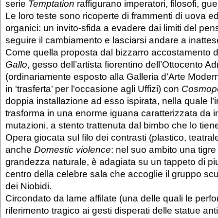
serie
Temptation
raffigurano imperatori, filosofi, guerr
Le loro teste sono ricoperte di frammenti di uova ed 
organici: un invito-sfida a evadere dai limiti del pen
seguire il cambiamento e lasciarsi andare a inatte
Come quella proposta dal bizzarro accostamento 
Gallo
, gesso dell’artista fiorentino dell’Ottocento A
(ordinariamente esposto alla Galleria d’Arte Moderna
in ‘trasferta’ per l’occasione agli Uffizi) con
Cosmopol
doppia installazione ad esso ispirata, nella quale l’i
trasforma in una enorme iguana caratterizzata da i
mutazioni, a stento trattenuta dal bimbo che lo tiene
Opera giocata sul filo dei contrasti (plastico, teatral
anche
Domestic violence
: nel suo ambito una tigr
grandezza naturale, è adagiata su un tappeto di piu
centro della celebre sala che accoglie il gruppo scul
dei Niobidi.
Circondato da lame affilate (una delle quali le perfor
riferimento tragico ai gesti disperati delle statue anti