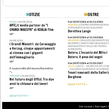
N
OTIZIE
M
OSTRE
ROMA
| 06/08/2026
Dal 30/07/2026 al 01/11/2026
ARTE.it media partner de "I
VERONA
| CENTRO INTERNAZIONAL
FOTOGRAFIA SCAVI SCALIGERI
GRANDI MAESTRI" di KUBLAI Film
Dorothea Lange
Dal 24/07/2026 al 31/10/2026
PALERMO
| PALAZZO BELMONTE RIS
06/08/2026
PALERMO I PARCO ARCHEOLOGICO 
I Grandi Maestri: da Caravaggio
PAESAGGISTICO VALLE DEI TEMPLI -
a Herzog, cinque appuntamenti
AGRIGENTO
Botero. L’incanto del Mito I
al cinema con i giganti
Botero. Il peso dei sogni
dell'immaginario
Dal 24/07/2026 al 31/01/2027
LECCE
| LECCE – MUSEO MUST I CO
Il nuovo volto del museo fiorentino
– GALLERIA NAZIONALE DI COSENZ
Tesori nascosti della Galleri
">
FIRENZE
| 06/08/2026
Borghese
Nel futuro degli Uffizi. Tra due
anni la chiusura dei lavori
LEGGI TUTTO >
LEGGI TUTTO >
|
|
Dati societari
Note legali