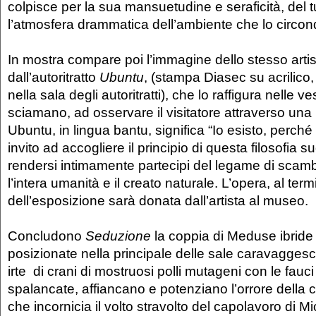
colpisce per la sua mansuetudine e seraficità, del t
l’atmosfera drammatica dell’ambiente che lo circon
In mostra compare poi l’immagine dello stesso artist
dall’autoritratto
Ubuntu
, (stampa Diasec su acrilico
nella sala degli autoritratti), che lo raffigura nelle ve
sciamano, ad osservare il visitatore attraverso una
Ubuntu, in lingua bantu, significa “Io esisto, perché
invito ad accogliere il principio di questa filosofia s
rendersi intimamente partecipi del legame di sca
l’intera umanità e il creato naturale. L’opera, al ter
dell’esposizione sarà donata dall’artista al museo.
Concludono
Seduzione
la coppia di Meduse ibride
posizionate nella principale delle sale caravaggesch
irte di crani di mostruosi polli mutageni con le fau
spalancate, affiancano e potenziano l’orrore della 
che incornicia il volto stravolto del capolavoro di M