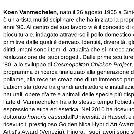
Koen Vanmechelen
, nato il 26 agosto 1965 a Sint
è un artista multidisciplinare che ha iniziato la propr
anni '90. Al centro del suo lavoro vi è il concetto di 
bioculturale, indagato attraverso il pollo domestico 
primitive dalle quali è derivato. Identità, diversità, 
diritti umani sono i temi di attualità che si intreccian
realizzazione dei suoi progetti. Dalle prime sculture
'80, allo sviluppo di
Cosmopolitan Chicken Project
,
programma di ricerca finalizzato alla generazione d
pollame, alla recente creazione di un immenso pa
Labiomista (dove tra grandi architetture e installaz
naturali, opere d'arte e animali delle specie più di
l’arte di Vanmechelen ha allo stesso tempo l’obietti
espressione etica ed estetica. Nel 2010 ha ricevut
dottorato
honoris causa
dall'Università di Hasselt e
ricevuto il prestigioso Golden Nica Hybrid Art Award 
Artist's Award (Venezia). Finora, i suoi lavori sono st