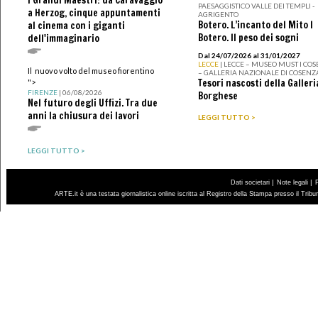
I Grandi Maestri: da Caravaggio
PAESAGGISTICO VALLE DEI TEMPLI -
a Herzog, cinque appuntamenti
AGRIGENTO
Botero. L’incanto del Mito I
al cinema con i giganti
Botero. Il peso dei sogni
dell'immaginario
Dal 24/07/2026 al 31/01/2027
LECCE
| LECCE – MUSEO MUST I CO
Il nuovo volto del museo fiorentino
– GALLERIA NAZIONALE DI COSENZ
Tesori nascosti della Galleri
">
FIRENZE
| 06/08/2026
Borghese
Nel futuro degli Uffizi. Tra due
anni la chiusura dei lavori
LEGGI TUTTO >
LEGGI TUTTO >
|
|
Dati societari
Note legali
ARTE.it è una testata giornalistica online iscritta al Registro della Stampa presso il Trib