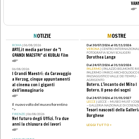
VAN
N
OTIZIE
M
OSTRE
ROMA
| 06/08/2026
Dal 30/07/2026 al 01/11/2026
ARTE.it media partner de "I
VERONA
| CENTRO INTERNAZIONAL
FOTOGRAFIA SCAVI SCALIGERI
GRANDI MAESTRI" di KUBLAI Film
Dorothea Lange
Dal 24/07/2026 al 31/10/2026
PALERMO
| PALAZZO BELMONTE RIS
06/08/2026
PALERMO I PARCO ARCHEOLOGICO 
I Grandi Maestri: da Caravaggio
PAESAGGISTICO VALLE DEI TEMPLI -
a Herzog, cinque appuntamenti
AGRIGENTO
Botero. L’incanto del Mito I
al cinema con i giganti
Botero. Il peso dei sogni
dell'immaginario
Dal 24/07/2026 al 31/01/2027
LECCE
| LECCE – MUSEO MUST I CO
Il nuovo volto del museo fiorentino
– GALLERIA NAZIONALE DI COSENZ
Tesori nascosti della Galleri
">
FIRENZE
| 06/08/2026
Borghese
Nel futuro degli Uffizi. Tra due
anni la chiusura dei lavori
LEGGI TUTTO >