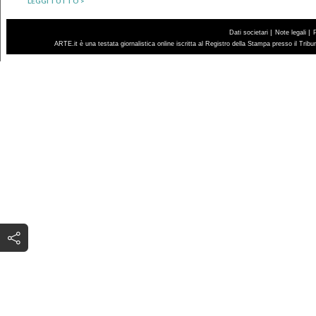
LEGGI TUTTO >
|
|
Dati societari
Note legali
ARTE.it è una testata giornalistica online iscritta al Registro della Stampa presso il Trib