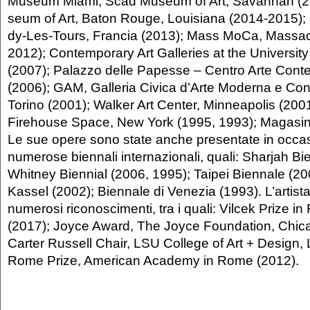
Museum Miami, Scad Museum of Art, Savannah (2
seum of Art, Baton Rouge, Louisiana (2014-2015);
dy-Les-Tours, Francia (2013); Mass MoCa, Massac
2012); Contemporary Art Galleries at the University
(2007); Palazzo delle Papesse – Centro Arte Con
(2006); GAM, Galleria Civica d’Arte Moderna e C
Torino (2001); Walker Art Center, Minneapolis (2001
Firehouse Space, New York (1995, 1993); Magasin
Le sue opere sono state anche presentate in occas
numerose biennali internazionali, quali: Sharjah Bi
Whitney Biennial (2006, 1995); Taipei Biennale (20
Kassel (2002); Biennale di Venezia (1993). L’artist
numerosi riconoscimenti, tra i quali: Vilcek Pri­ze i
(2017); Joyce Award, The Joyce Founda­tion, Chic
Carter Russell Chair, LSU College of Art + Design, 
Rome Prize, American Academy in Rome (2012).