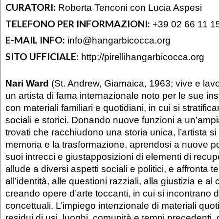
CURATORI:
Roberta Tenconi con Lucia Aspesi
TELEFONO PER INFORMAZIONI:
+39 02 66 11 1
E-MAIL INFO:
info@hangarbicocca.org
SITO UFFICIALE:
http://pirellihangarbicocca.org
Nari Ward
(St. Andrew, Giamaica, 1963; vive e lav
un artista di fama internazionale noto per le sue inst
con materiali familiari e quotidiani, in cui si stratific
sociali e storici. Donan­do nuove funzioni a un’amp
trovati che racchiudono una storia unica, l’arti­sta s
memoria e la trasforma­zione, aprendosi a nuove pos
suoi intrecci e giustapposizioni di elementi di recu­
allude a diversi aspetti socia­li e politici, e affronta te
all’identità, alle questioni razziali, alla giustizia e a
creando opere d’arte toccanti, in cui si incontrano 
concettuali. L’impiego intenzionale di materiali quo
residui di usi, luoghi, comunità e tem­pi precedenti,