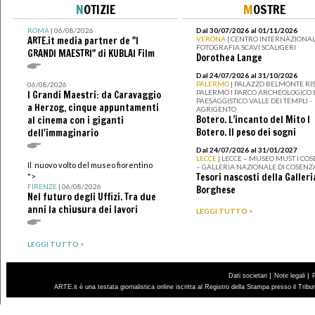
N
OTIZIE
M
OSTRE
ROMA
| 06/08/2026
Dal 30/07/2026 al 01/11/2026
ARTE.it media partner de "I
VERONA
| CENTRO INTERNAZIONAL
FOTOGRAFIA SCAVI SCALIGERI
GRANDI MAESTRI" di KUBLAI Film
Dorothea Lange
Dal 24/07/2026 al 31/10/2026
PALERMO
| PALAZZO BELMONTE RIS
06/08/2026
PALERMO I PARCO ARCHEOLOGICO 
I Grandi Maestri: da Caravaggio
PAESAGGISTICO VALLE DEI TEMPLI -
a Herzog, cinque appuntamenti
AGRIGENTO
Botero. L’incanto del Mito I
al cinema con i giganti
Botero. Il peso dei sogni
dell'immaginario
Dal 24/07/2026 al 31/01/2027
LECCE
| LECCE – MUSEO MUST I CO
Il nuovo volto del museo fiorentino
– GALLERIA NAZIONALE DI COSENZ
Tesori nascosti della Galleri
">
FIRENZE
| 06/08/2026
Borghese
Nel futuro degli Uffizi. Tra due
anni la chiusura dei lavori
LEGGI TUTTO >
LEGGI TUTTO >
|
|
Dati societari
Note legali
ARTE.it è una testata giornalistica online iscritta al Registro della Stampa presso il Trib