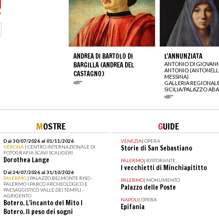
ANDREA DI BARTOLO DI
L'ANNUNZIATA
BARGILLA (ANDREA DEL
ANTONIO DI GIOVANN
ANTONIO (ANTONELL
CASTAGNO)
MESSINA)
GALLERIA REGIONALE
SICILIA/PALAZZO ABA
M
OSTRE
G
UIDE
Dal 30/07/2026 al 01/11/2026
VENEZIA
|
OPERA
VERONA
| CENTRO INTERNAZIONALE DI
Storie di San Sebastiano
FOTOGRAFIA SCAVI SCALIGERI
Dorothea Lange
PALERMO
|
RISTORANTE
I vecchietti di Minchiapititto
Dal 24/07/2026 al 31/10/2026
PALERMO
| PALAZZO BELMONTE RISO -
PALERMO
|
MONUMENTO
PALERMO I PARCO ARCHEOLOGICO E
Palazzo delle Poste
PAESAGGISTICO VALLE DEI TEMPLI -
AGRIGENTO
NAPOLI
|
OPERA
Botero. L’incanto del Mito I
Epifania
Botero. Il peso dei sogni