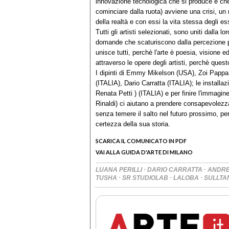
innovazione tecnologica che si produce e che 
cominciare dalla ruota) avviene una crisi, un ra
della realtà e con essi la vita stessa degli e
Tutti gli artisti selezionati, sono uniti dalla 
domande che scaturiscono dalla percezione per
unisce tutti, perchè l'arte è poesia, visione e
attraverso le opere degli artisti, perchè questo
I dipinti di Emmy Mikelson (USA), Zoi Pappa
(ITALIA), Dario Carratta (ITALIA); le install
Renata Petti ) (ITALIA) e per finire l'immagi
Rinaldi) ci aiutano a prendere consapevolezza 
senza temere il salto nel futuro prossimo, perc
certezza della sua storia.
SCARICA IL COMUNICATO IN PDF
VAI ALLA GUIDA D'ARTE DI MILANO
·
·
LUANA PERILLI
DARIO CARRATTA
ANDRE
·
·
·
TUSHA
SR STUDIOLAB
LALOBA
SULLTA