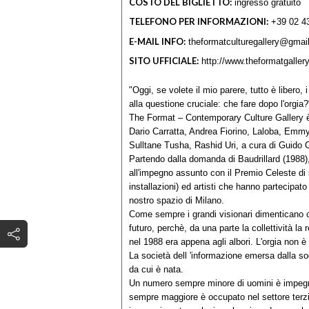
COSTO DEL BIGLIETTO:
ingresso gratuito
TELEFONO PER INFORMAZIONI:
+39 02 4
E-MAIL INFO:
theformatculturegallery@gmai
SITO UFFICIALE:
http://www.theformatgaller
"Oggi, se volete il mio parere, tutto è libero, 
alla questione cruciale: che fare dopo l'orgia
The Format – Contemporary Culture Gallery è
Dario Carratta, Andrea Fiorino, Laloba, Emmy
Sulltane Tusha, Rashid Uri, a cura di Guido 
Partendo dalla domanda di Baudrillard (1988)
all'impegno assunto con il Premio Celeste di s
installazioni) ed artisti che hanno partecipato
nostro spazio di Milano.
Come sempre i grandi visionari dimenticano ch
futuro, perchè, da una parte la collettività la 
nel 1988 era appena agli albori. L'orgia non è 
La società dell 'informazione emersa dalla so
da cui è nata.
Un numero sempre minore di uomini è impegna
sempre maggiore è occupato nel settore terzia