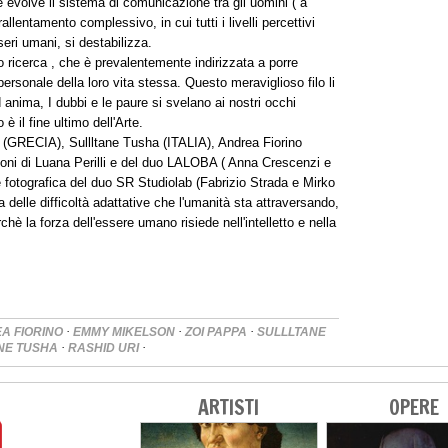
evolve il sistema di comunicazione tra gli uomini ( a
llentamento complessivo, in cui tutti i livelli percettivi
sseri umani, si destabilizza.
loro ricerca , che è prevalentemente indirizzata a porre
sonale della loro vita stessa. Questo meraviglioso filo li
d anima, I dubbi e le paure si svelano ai nostri occhi
 è il fine ultimo dell'Arte.
 (GRECIA), Sullltane Tusha (ITALIA), Andrea Fiorino
azioni di Luana Perilli e del duo LALOBA ( Anna Crescenzi e
ne fotografica del duo SR Studiolab (Fabrizio Strada e Mirko
delle difficoltà adattative che l'umanità sta attraversando,
hè la forza dell'essere umano risiede nell'intelletto e nella
·
·
·
A FIORINO
EMMY MIKELSON
ZOI PAPPA
SULLLTANE
·
·
NE TUSHA
RASHID URI
ARTISTI
OPERE