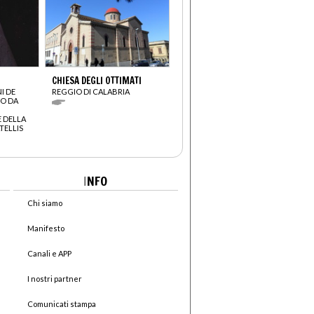
CHIESA DEGLI OTTIMATI
I DE
REGGIO DI CALABRIA
O DA
 DELLA
TELLIS
I
NFO
Chi siamo
Manifesto
Canali e APP
I nostri partner
Comunicati stampa