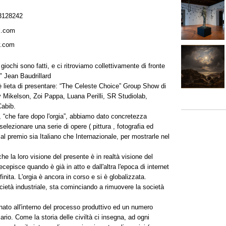
3128242
l.com
y.com
i giochi sono fatti, e ci ritroviamo collettivamente di fronte
?" Jean Baudrillard
 lieta di presentare: “The Celeste Choice” Group Show di
 Mikelson, Zoi Pappa, Luana Perilli, SR Studiolab,
Cabib.
, “che fare dopo l'orgia”, abbiamo dato concretezza
elezionare una serie di opere ( pittura , fotografia ed
 al premio sia Italiano che Internazionale, per mostrarle nel
e la loro visione del presente è in realtà visione del
recepisce quando è già in atto e dall'altra l'epoca di internet
finita. L'orgia è ancora in corso e si è globalizzata.
cietà industriale, sta cominciando a rimuovere la società
to all'interno del processo produttivo ed un numero
rio. Come la storia delle civiltà ci insegna, ad ogni