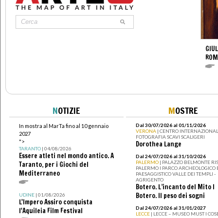
GIUL
ROM
N
OTIZIE
M
OSTRE
Dal 30/07/2026 al 01/11/2026
In mostra al MarTa fino al 10 gennaio
VERONA
| CENTRO INTERNAZIONAL
2027
FOTOGRAFIA SCAVI SCALIGERI
">
Dorothea Lange
TARANTO
| 04/08/2026
Essere atleti nel mondo antico. A
Dal 24/07/2026 al 31/10/2026
PALERMO
| PALAZZO BELMONTE RIS
Taranto, per i Giochi del
PALERMO I PARCO ARCHEOLOGICO 
Mediterraneo
PAESAGGISTICO VALLE DEI TEMPLI -
AGRIGENTO
Botero. L’incanto del Mito I
Botero. Il peso dei sogni
UDINE
| 01/08/2026
L'Impero Assiro conquista
Dal 24/07/2026 al 31/01/2027
l'Aquileia Film Festival
LECCE
| LECCE – MUSEO MUST I CO