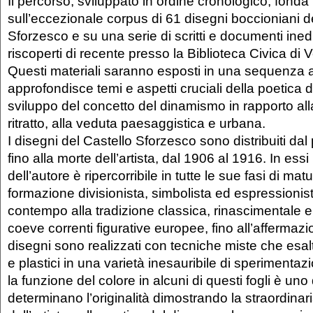
Il percorso, sviluppato in ordine cronologico, fonda 
sull’eccezionale corpus di 61 disegni boccioniani d
Sforzesco e su una serie di scritti e documenti inediti r
riscoperti di recente presso la Biblioteca Civica di 
Questi materiali saranno esposti in una sequenza a
approfondisce temi e aspetti cruciali della poetica d
sviluppo del concetto del dinamismo in rapporto all
ritratto, alla veduta paesaggistica e urbana.
I disegni del Castello Sforzesco sono distribuiti dal
fino alla morte dell’artista, dal 1906 al 1916. In essi i
dell’autore è ripercorribile in tutte le sue fasi di mat
formazione divisionista, simbolista ed espressionis
contempo alla tradizione classica, rinascimentale e
coeve correnti figurative europee, fino all’affermazi
disegni sono realizzati con tecniche miste che esaltan
e plastici in una varietà inesauribile di sperimenta
la funzione del colore in alcuni di questi fogli è uno
determinano l’originalità dimostrando la straordinaria