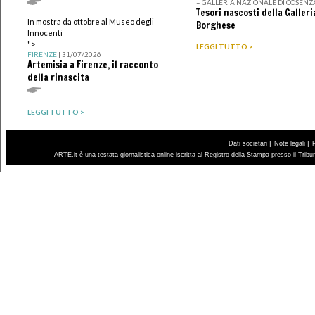
– GALLERIA NAZIONALE DI COSENZ
Tesori nascosti della Galleri
In mostra da ottobre al Museo degli
Borghese
Innocenti
">
LEGGI TUTTO >
FIRENZE
| 31/07/2026
Artemisia a Firenze, il racconto
della rinascita
LEGGI TUTTO >
|
|
Dati societari
Note legali
ARTE.it è una testata giornalistica online iscritta al Registro della Stampa presso il Trib