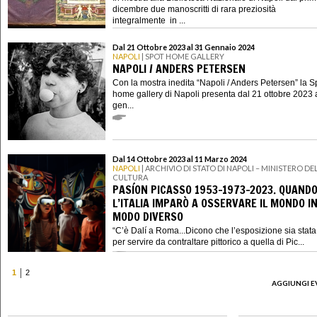
dicembre due manoscritti di rara preziosità
integralmente in ...
Dal 21 Ottobre 2023 al 31 Gennaio 2024
NAPOLI
| SPOT HOME GALLERY
NAPOLI / ANDERS PETERSEN
Con la mostra inedita “Napoli / Anders Petersen” la S
home gallery di Napoli presenta dal 21 ottobre 2023 
gen...
Dal 14 Ottobre 2023 al 11 Marzo 2024
NAPOLI
| ARCHIVIO DI STATO DI NAPOLI – MINISTERO DE
CULTURA
PASÍON PICASSO 1953-1973-2023. QUAND
L’ITALIA IMPARÒ A OSSERVARE IL MONDO I
MODO DIVERSO
“C’è Dalí a Roma...Dicono che l’esposizione sia stata 
per servire da contraltare pittorico a quella di Pic...
1
2
AGGIUNGI E