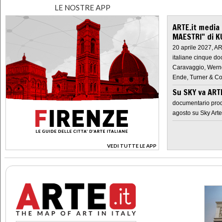
LE NOSTRE APP
ARTE.it media
MAESTRI" di K
20 aprile 2027, A
italiane cinque do
Caravaggio, Werne
Ende, Turner & Co
Su SKY va AR
documentario prod
agosto su Sky Arte
VEDI TUTTE LE APP
>