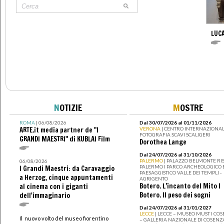
LUCA
N
OTIZIE
M
OSTRE
ROMA
| 06/08/2026
Dal 30/07/2026 al 01/11/2026
ARTE.it media partner de "I
VERONA
| CENTRO INTERNAZIONAL
FOTOGRAFIA SCAVI SCALIGERI
GRANDI MAESTRI" di KUBLAI Film
Dorothea Lange
Dal 24/07/2026 al 31/10/2026
PALERMO
| PALAZZO BELMONTE RIS
06/08/2026
PALERMO I PARCO ARCHEOLOGICO 
I Grandi Maestri: da Caravaggio
PAESAGGISTICO VALLE DEI TEMPLI -
a Herzog, cinque appuntamenti
AGRIGENTO
Botero. L’incanto del Mito I
al cinema con i giganti
Botero. Il peso dei sogni
dell'immaginario
Dal 24/07/2026 al 31/01/2027
LECCE
| LECCE – MUSEO MUST I CO
Il nuovo volto del museo fiorentino
– GALLERIA NAZIONALE DI COSENZ