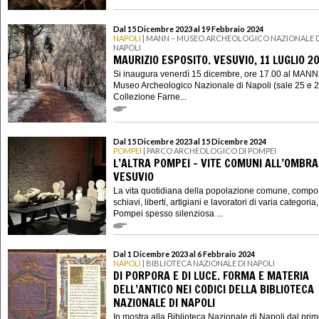
Dal 15 Dicembre 2023 al 19 Febbraio 2024
NAPOLI
| MANN – MUSEO ARCHEOLOGICO NAZIONALE D
NAPOLI
MAURIZIO ESPOSITO. VESUVIO, 11 LUGLIO 2
Si inaugura venerdì 15 dicembre, ore 17.00 al MANN
Museo Archeologico Nazionale di Napoli (sale 25 e 2
Collezione Farne...
Dal 15 Dicembre 2023 al 15 Dicembre 2024
POMPEI
| PARCO ARCHEOLOGICO DI POMPEI
L’ALTRA POMPEI – VITE COMUNI ALL’OMBRA
VESUVIO
La vita quotidiana della popolazione comune, compo
schiavi, liberti, artigiani e lavoratori di varia categoria
Pompei spesso silenziosa ...
Dal 1 Dicembre 2023 al 6 Febbraio 2024
NAPOLI
| BIBLIOTECA NAZIONALE DI NAPOLI
DI PORPORA E DI LUCE. FORMA E MATERIA
DELL’ANTICO NEI CODICI DELLA BIBLIOTECA
NAZIONALE DI NAPOLI
In mostra alla Biblioteca Nazionale di Napoli dal pri