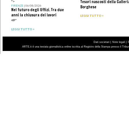
Tesori nascosti della Galleri
">
FIRENZE
| 06/08/2026
Borghese
Nel futuro degli Uffizi. Tra due
anni la chiusura dei lavori
LEGGI TUTTO >
LEGGI TUTTO >
|
|
Dati societari
Note legali
ARTE.it è una testata giornalistica online iscritta al Registro della Stampa presso il Trib