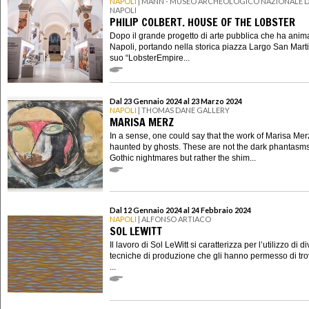
NAPOLI
| MANN - MUSEO ARCHEOLOGICO NAZIONALE D
NAPOLI
PHILIP COLBERT. HOUSE OF THE LOBSTER
Dopo il grande progetto di arte pubblica che ha anim
Napoli, portando nella storica piazza Largo San Martin
suo “LobsterEmpire...
Dal 23 Gennaio 2024 al 23 Marzo 2024
NAPOLI
| THOMAS DANE GALLERY
MARISA MERZ
In a sense, one could say that the work of Marisa Merz
haunted by ghosts. These are not the dark phantasms
Gothic nightmares but rather the shim...
Dal 12 Gennaio 2024 al 24 Febbraio 2024
NAPOLI
| ALFONSO ARTIACO
SOL LEWITT
Il lavoro di Sol LeWitt si caratterizza per l’utilizzo di d
tecniche di produzione che gli hanno permesso di trov
...