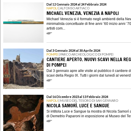
Dal 12 Gennaio 2024 al 24 Febbraio 2024
NAPOLI
| ALFONSO ARTIACO
MICHAEL VENEZIA. VENEZIA A NAPOLI
Michael Venezia si è formato negli ambienti della Ne
minimalista concettuale di fine anni ’60 inizio anni ’7
artisti com...
Dal 3 Gennaio 2024 al 30 Aprile 2024
POMPEI
| PARCO ARCHEOLOGICO DI POMPEI
CANTIERE APERTO. NUOVI SCAVI NELLA REGI
DI POMPEI
Dal 3 gennaio apre alle visite al pubblico il cantiere 
scavi della Regio IX. Tutti i giorni dal lunedì al venerdì 
Dal 16 Dicembre 2023 al 13 Febbraio 2024
NAPOLI
| MUSEO DEL TESORO DI SAN GENNARO
NICOLA SAMORÌ. LUCE E SANGUE
Si intitola Luce e Sangue la mostra di Nicola Samorì 
di Demetrio Paparoni in esposizione al Museo del Tes