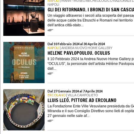
NAPOLI
| MANN - MUSEO ARCHEOLOGICO NAZIONALE D
NAPOLI
GLI DEI RITORNANO. I BRONZI DI SAN CASC
Un viaggio attraverso i secoli alla scoperta del paes
delle acque calde tra Etruschi e Romani nel territorio
dell’antica città-stato...
Dal 10 Febbraio 2024 al 30 Aprile 2024
NAPOLI
| ANDREA NUOVO HOME GALLERY
HELENE PAVLOPOULOU. OCULUS
Il 10 Febbraio 2024 la Andrea Nuovo Home Gallery p
“OCULUS”, la personale dell’artista Hélène Pavlopou
dall...
Dal 27 Gennaio 2024 al 7 Aprile 2024
ERCOLANO
| VILLA CAMPOLIETO
LLUIS LLEÓ. PITTORE AD ERCOLANO
La Fondazione Ente Ville Vesuviane presieduta da 
Miranda e il suo Consiglio Direttivo sono lieti di ospit
27 gennaio nelle sale af...