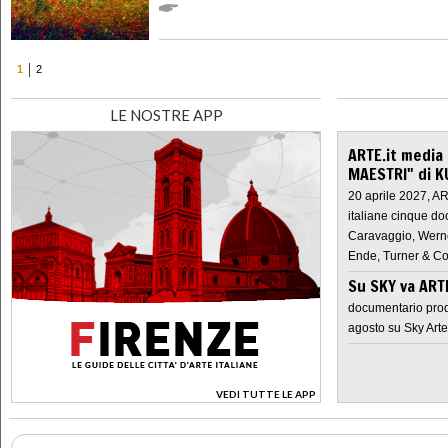
1
2
LE NOSTRE APP
ARTE.it media
MAESTRI" di K
20 aprile 2027, A
italiane cinque do
Caravaggio, Werne
Ende, Turner & Co
Su SKY va AR
documentario prod
agosto su Sky Arte
VEDI TUTTE LE APP
>