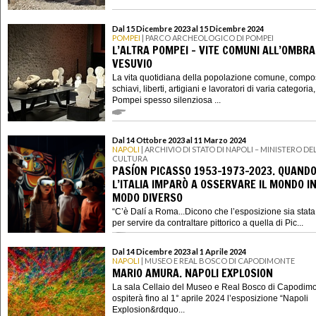
Dal 15 Dicembre 2023 al 15 Dicembre 2024
POMPEI
| PARCO ARCHEOLOGICO DI POMPEI
L’ALTRA POMPEI – VITE COMUNI ALL’OMBRA
VESUVIO
La vita quotidiana della popolazione comune, compo
schiavi, liberti, artigiani e lavoratori di varia categoria
Pompei spesso silenziosa ...
Dal 14 Ottobre 2023 al 11 Marzo 2024
NAPOLI
| ARCHIVIO DI STATO DI NAPOLI – MINISTERO DE
CULTURA
PASÍON PICASSO 1953-1973-2023. QUAND
L’ITALIA IMPARÒ A OSSERVARE IL MONDO I
MODO DIVERSO
“C’è Dalí a Roma...Dicono che l’esposizione sia stata 
per servire da contraltare pittorico a quella di Pic...
Dal 14 Dicembre 2023 al 1 Aprile 2024
NAPOLI
| MUSEO E REAL BOSCO DI CAPODIMONTE
MARIO AMURA. NAPOLI EXPLOSION
La sala Cellaio del Museo e Real Bosco di Capodim
ospiterà fino al 1° aprile 2024 l’esposizione “Napoli
Explosion&rdquo...