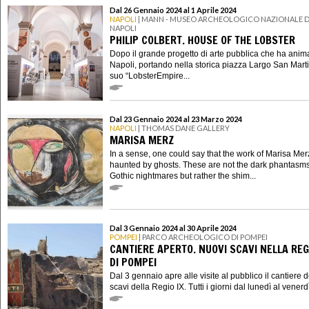
Dal 26 Gennaio 2024 al 1 Aprile 2024
NAPOLI
| MANN - MUSEO ARCHEOLOGICO NAZIONALE D
NAPOLI
PHILIP COLBERT. HOUSE OF THE LOBSTER
Dopo il grande progetto di arte pubblica che ha anim
Napoli, portando nella storica piazza Largo San Martin
suo “LobsterEmpire...
Dal 23 Gennaio 2024 al 23 Marzo 2024
NAPOLI
| THOMAS DANE GALLERY
MARISA MERZ
In a sense, one could say that the work of Marisa Merz
haunted by ghosts. These are not the dark phantasms
Gothic nightmares but rather the shim...
Dal 3 Gennaio 2024 al 30 Aprile 2024
POMPEI
| PARCO ARCHEOLOGICO DI POMPEI
CANTIERE APERTO. NUOVI SCAVI NELLA REGI
DI POMPEI
Dal 3 gennaio apre alle visite al pubblico il cantiere 
scavi della Regio IX. Tutti i giorni dal lunedì al venerdì 