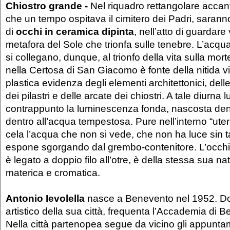
Chiostro grande -
Nel riquadro rettangolare accant
che un tempo ospitava il cimitero dei Padri, sarann
di
occhi in ceramica dipinta
, nell’atto di guardare 
metafora del Sole che trionfa sulle tenebre. L’acqua 
si collegano, dunque, al trionfo della vita sulla mort
nella Certosa di San Giacomo è fonte della nitida visi
plastica evidenza degli elementi architettonici, delle
dei pilastri e delle arcate dei chiostri. A tale diurna 
contrappunto la luminescenza fonda, nascosta dent
dentro all’acqua tempestosa. Pure nell’interno “uterin
cela l’acqua che non si vede, che non ha luce sin t
espone sgorgando dal grembo-contenitore. L’occhi
è legato a doppio filo all’otre, è della stessa sua na
materica e cromatica.
Antonio Ievolella
nasce a Benevento nel 1952. Dopo
artistico della sua città, frequenta l’Accademia di Bel
Nella città partenopea segue da vicino gli appuntam