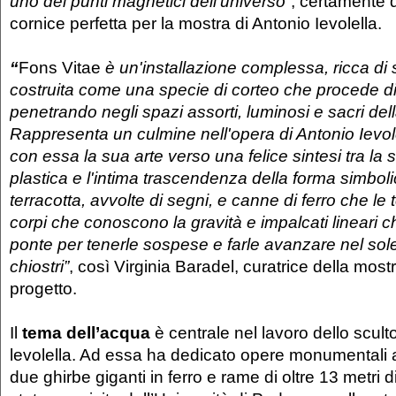
uno dei punti magnetici dell’universo”
, certamente q
cornice perfetta per la mostra di Antonio Ievolella.
“
Fons Vitae
è un'installazione complessa, ricca di si
costruita come una specie di corteo che procede di 
penetrando negli spazi assorti, luminosi e sacri del
Rappresenta un culmine nell'opera di Antonio Ievo
con essa la sua arte verso una felice sintesi tra la s
plastica e l'intima trascendenza della forma simboli
terracotta, avvolte di segni, e canne di ferro che le
corpi che conoscono la gravità e impalcati lineari 
ponte per tenerle sospese e farle avanzare nel sol
chiostri”
, così Virginia Baradel, curatrice della mostr
progetto.
Il
tema dell’acqua
è centrale nel lavoro dello scult
levolella. Ad essa ha dedicato opere monumentali a
due ghirbe giganti in ferro e rame di oltre 13 metri 