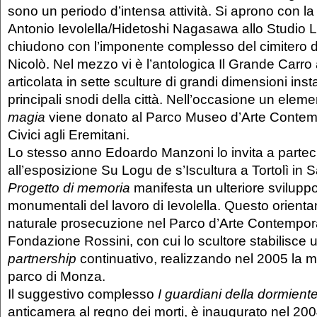
sono un periodo d’intensa attività. Si aprono con la
Antonio Ievolella/Hidetoshi Nagasawa allo Studio La
chiudono con l’imponente complesso del cimitero d
Nicolò. Nel mezzo vi è l’antologica Il Grande Carr
articolata in sette sculture di grandi dimensioni insta
principali snodi della città. Nell’occasione un elem
magia
viene donato al Parco Museo d’Arte Conte
Civici agli Eremitani.
Lo stesso anno Edoardo Manzoni lo invita a partec
all’esposizione Su Logu de s’Iscultura a Tortolì in 
Progetto di memoria
manifesta un ulteriore sviluppo
monumentali del lavoro di Ievolella. Questo orient
naturale prosecuzione nel Parco d’Arte Contempor
Fondazione Rossini, con cui lo scultore stabilisce u
partnership
continuativo, realizzando nel 2005 la mo
parco di Monza.
Il suggestivo complesso
I guardiani della dormient
anticamera al regno dei morti, è inaugurato nel 200