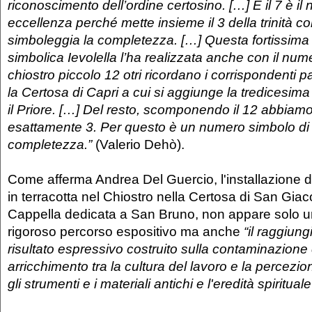
riconoscimento dell’ordine certosino. […] E il 7 è i
eccellenza perché mette insieme il 3 della trinità co
simboleggia la completezza. […] Questa fortissim
simbolica Ievolella l’ha realizzata anche con il nu
chiostro piccolo 12 otri ricordano i corrispondenti 
la Certosa di Capri a cui si aggiunge la tredicesim
il Priore. […] Del resto, scomponendo il 12 abbiam
esattamente 3. Per questo è un numero simbolo di 
completezza.”
(Valerio Dehò).
Come afferma Andrea Del Guercio, l'installazione d
in terracotta nel Chiostro nella Certosa di San Gia
Cappella dedicata a San Bruno, non appare solo u
rigoroso percorso espositivo ma anche
“il raggiun
risultato espressivo costruito sulla contaminazione 
arricchimento tra la cultura del lavoro e la percezion
gli strumenti e i materiali antichi e l'eredità spiritua