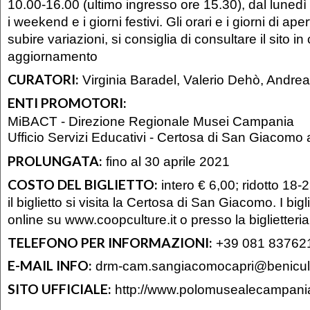
10.00-16.00 (ultimo ingresso ore 15.30), dal lunedì 
i weekend e i giorni festivi. Gli orari e i giorni di a
subire variazioni, si consiglia di consultare il sito in
aggiornamento
CURATORI:
Virginia Baradel, Valerio Dehò, Andre
ENTI PROMOTORI:
MiBACT - Direzione Regionale Musei Campania
Ufficio Servizi Educativi - Certosa di San Giacomo 
PROLUNGATA:
fino al 30 aprile 2021
COSTO DEL BIGLIETTO:
intero € 6,00; ridotto 18-
il biglietto si visita la Certosa di San Giacomo. I bigl
online su www.coopculture.it o presso la biglietteri
TELEFONO PER INFORMAZIONI:
+39 081 83762
E-MAIL INFO:
drm-cam.sangiacomocapri@benicultu
SITO UFFICIALE:
http://www.polomusealecampania.b