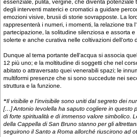
essenziale, pulita, vergine, che diventa potenziale
degli interventi materici e cromatici a guidare perco
emozioni visive, brusii di storie sovrapposte. La l
rappresenterà i numeri, i momenti, la relazione tra l
partecipazione, la solitudine silenziosa e assorta e i
solerte e anche curativa nelle coltivazioni dell’orto 
Dunque al tema portante dell’acqua si associa quel
12 più uno; e la moltitudine di soggetti che nel cors
abitato o attraversato quei venerabili spazi; le innu
multiformi presenze che si sono succedute nei seco
struttura e la funzione.
“
Il visibile e l’invisibile sono uniti dal segreto dei n
[…] Antonio Ievolella ha saputo cogliere in questo 
di forte spiritualità e di immenso valore simbolico. L
della Cappella di San Bruno stanno per gli altretta
seguirono il Santo a Roma allorché riuscirono ad ot