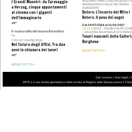
PALERMO I PARCO ARCHEOLOGICO 
I Grandi Maestri: da Caravaggio
PAESAGGISTICO VALLE DEI TEMPLI -
a Herzog, cinque appuntamenti
AGRIGENTO
Botero. L’incanto del Mito I
al cinema con i giganti
Botero. Il peso dei sogni
dell'immaginario
Dal 24/07/2026 al 31/01/2027
LECCE
| LECCE – MUSEO MUST I CO
Il nuovo volto del museo fiorentino
– GALLERIA NAZIONALE DI COSENZ
Tesori nascosti della Galleri
">
FIRENZE
| 06/08/2026
Borghese
Nel futuro degli Uffizi. Tra due
anni la chiusura dei lavori
LEGGI TUTTO >
LEGGI TUTTO >
|
|
Dati societari
Note legali
ARTE.it è una testata giornalistica online iscritta al Registro della Stampa presso il Trib