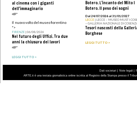
Botero. L’incanto del Mito I
al cinema con i giganti
Botero. Il peso dei sogni
dell'immaginario
Dal 24/07/2026 al 31/01/2027
LECCE
| LECCE – MUSEO MUST I CO
Il nuovo volto del museo fiorentino
– GALLERIA NAZIONALE DI COSENZ
Tesori nascosti della Galleri
">
FIRENZE
| 06/08/2026
Borghese
Nel futuro degli Uffizi. Tra due
anni la chiusura dei lavori
LEGGI TUTTO >
LEGGI TUTTO >
|
|
Dati societari
Note legali
ARTE.it è una testata giornalistica online iscritta al Registro della Stampa presso il Trib