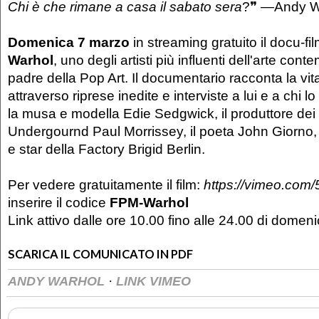
Chi è che rimane a casa il sabato sera
?❞ —Andy W
Domenica 7 marzo
in streaming gratuito il docu-f
Warhol
, uno degli artisti più influenti dell'arte co
padre della Pop Art. Il documentario racconta la vit
attraverso riprese inedite e interviste a lui e a chi
la musa e modella Edie Sedgwick, il produttore dei
Undergournd Paul Morrissey, il poeta John Giorno,
e star della Factory Brigid Berlin.
Per vedere gratuitamente il film:
https://vimeo.co
inserire il codice
FPM-Warhol
Link attivo dalle ore 10.00 fino alle 24.00 di dome
SCARICA IL COMUNICATO IN PDF
·
ANDY WARHOL
LINK VIMEO