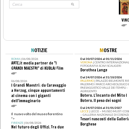
VIN
N
OTIZIE
M
OSTRE
ROMA
| 06/08/2026
Dal 30/07/2026 al 01/11/2026
ARTE.it media partner de "I
VERONA
| CENTRO INTERNAZIONAL
FOTOGRAFIA SCAVI SCALIGERI
GRANDI MAESTRI" di KUBLAI Film
Dorothea Lange
Dal 24/07/2026 al 31/10/2026
PALERMO
| PALAZZO BELMONTE RIS
06/08/2026
PALERMO I PARCO ARCHEOLOGICO 
I Grandi Maestri: da Caravaggio
PAESAGGISTICO VALLE DEI TEMPLI -
a Herzog, cinque appuntamenti
AGRIGENTO
Botero. L’incanto del Mito I
al cinema con i giganti
Botero. Il peso dei sogni
dell'immaginario
Dal 24/07/2026 al 31/01/2027
LECCE
| LECCE – MUSEO MUST I CO
Il nuovo volto del museo fiorentino
– GALLERIA NAZIONALE DI COSENZ
Tesori nascosti della Galleri
">
FIRENZE
| 06/08/2026
Borghese
Nel futuro degli Uffizi. Tra due