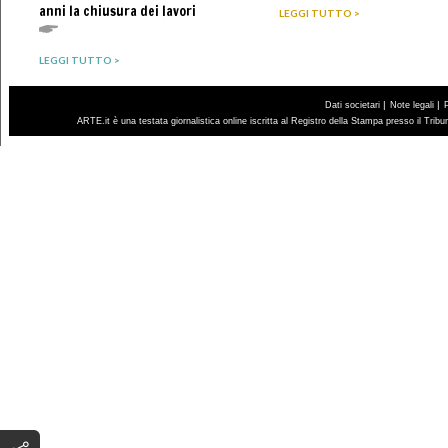
anni la chiusura dei lavori
LEGGI TUTTO >
LEGGI TUTTO >
|
|
Dati societari
Note legali
ARTE.it è una testata giornalistica online iscritta al Registro della Stampa presso il Trib