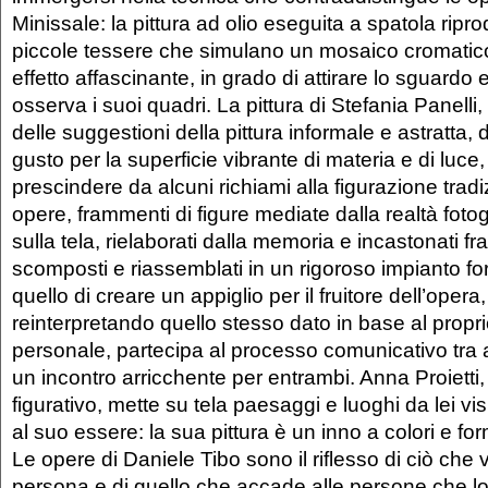
Minissale: la pittura ad olio eseguita a spatola ripr
piccole tessere che simulano un mosaico cromati
effetto affascinante, in grado di attirare lo sguardo e
osserva i suoi quadri. La pittura di Stefania Panelli
delle suggestioni della pittura informale e astratta, d
gusto per la superficie vibrante di materia e di luce
prescindere da alcuni richiami alla figurazione trad
opere, frammenti di figure mediate dalla realtà fot
sulla tela, rielaborati dalla memoria e incastonati fra
scomposti e riassemblati in un rigoroso impianto for
quello di creare un appiglio per il fruitore dell’opera
reinterpretando quello stesso dato in base al propri
personale, partecipa al processo comunicativo tra art
un incontro arricchente per entrambi. Anna Proietti
figurativo, mette su tela paesaggi e luoghi da lei vis
al suo essere: la sua pittura è un inno a colori e fo
Le opere di Daniele Tibo sono il riflesso di ciò che 
persona e di quello che accade alle persone che lo