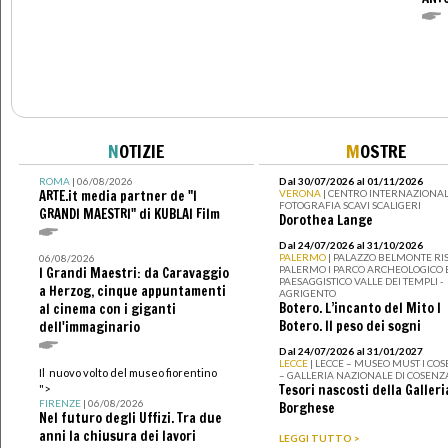
N
OTIZIE
M
OSTRE
ROMA
| 06/08/2026
Dal 30/07/2026 al 01/11/2026
ARTE.it media partner de "I
VERONA
| CENTRO INTERNAZIONAL
FOTOGRAFIA SCAVI SCALIGERI
GRANDI MAESTRI" di KUBLAI Film
Dorothea Lange
Dal 24/07/2026 al 31/10/2026
PALERMO
| PALAZZO BELMONTE RIS
06/08/2026
PALERMO I PARCO ARCHEOLOGICO 
I Grandi Maestri: da Caravaggio
PAESAGGISTICO VALLE DEI TEMPLI -
a Herzog, cinque appuntamenti
AGRIGENTO
Botero. L’incanto del Mito I
al cinema con i giganti
Botero. Il peso dei sogni
dell'immaginario
Dal 24/07/2026 al 31/01/2027
LECCE
| LECCE – MUSEO MUST I CO
Il nuovo volto del museo fiorentino
– GALLERIA NAZIONALE DI COSENZ
Tesori nascosti della Galleri
">
FIRENZE
| 06/08/2026
Borghese
Nel futuro degli Uffizi. Tra due
anni la chiusura dei lavori
LEGGI TUTTO >