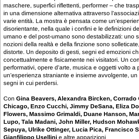
maschere, superfici riflettenti, performer – che trasp
in una dimensione alternativa attraverso l’associaz
varie entità. La mostra è pensata come un’esperien
disorientante, nella quale i confini e le definizioni 
umano e del post-umano sono destabilizzati: uno sp
nozioni della realtà e della finzione sono solleticate,
distorte. Un deposito di gesti, segni ed emozioni c
concettualmente e fisicamente nei visitatori. Un co
performativi, opere d’arte, musica e oggetti volto a
un’esperienza straniante e insieme avvolgente, un 
segni in cui perdersi.
Con
Gina Beavers, Alexandra Bircken, Corrado 
Chicago, Enzo Cucchi, Jimmy DeSana, Eliza D
Flowers, Massimo Grimaldi, Duane Hanson, Ma
Lupo, Tala Madani, John Miller, Hudson Mohaw
Sepuya, Ulrike Ottinger, Lucia Pica, Francisco S
Gianfilippo Usellini
e altre apparizioni