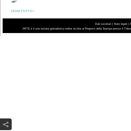
LEGGI TUTTO >
|
|
Dati societari
Note legali
ARTE.it è una testata giornalistica online iscritta al Registro della Stampa presso il Trib