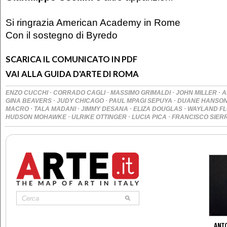
Si ringrazia American Academy in Rome
Con il sostegno di Byredo
SCARICA IL COMUNICATO IN PDF
VAI ALLA GUIDA D'ARTE DI ROMA
·
·
·
·
ENZO CUCCHI
CORRADO CAGLI
MASSIMO GRIMALDI
JOHN MILLER
A
·
·
·
GINA BEAVERS
JUDY CHICAGO
PAUL MPAGI SEPUYA
DUANE HANSO
·
·
·
·
MACRO
TALA MADANI
JIMMY DESANA
ELIZA DOUGLAS
WAYLAND F
·
·
·
HUDSON MOHAWKE
ULRIKE OTTINGER
LUCIA PICA
FRANCISCO SIER
ANT