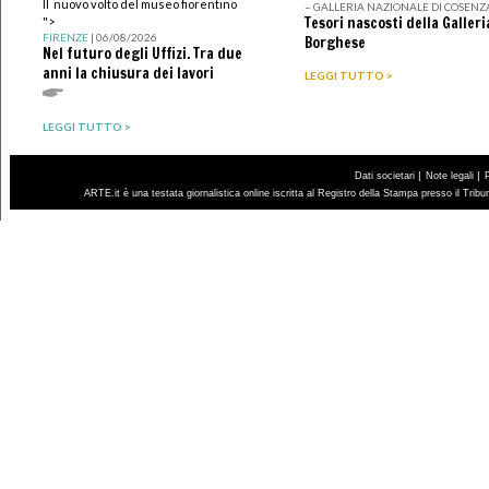
Il nuovo volto del museo fiorentino
– GALLERIA NAZIONALE DI COSENZ
Tesori nascosti della Galleri
">
FIRENZE
| 06/08/2026
Borghese
Nel futuro degli Uffizi. Tra due
anni la chiusura dei lavori
LEGGI TUTTO >
LEGGI TUTTO >
|
|
Dati societari
Note legali
ARTE.it è una testata giornalistica online iscritta al Registro della Stampa presso il Trib