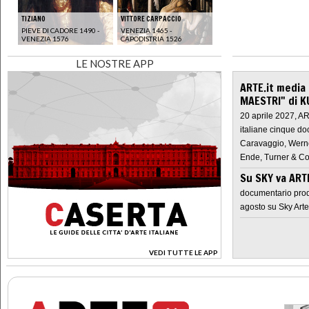
TIZIANO
VITTORE CARPACCIO
PIEVE DI CADORE 1490 -
VENEZIA 1465 -
VENEZIA 1576
CAPODISTRIA 1526
LE NOSTRE APP
ARTE.it media
MAESTRI" di K
20 aprile 2027, A
italiane cinque do
Caravaggio, Werne
Ende, Turner & Co
Su SKY va AR
documentario prod
agosto su Sky Arte
VEDI TUTTE LE APP
>