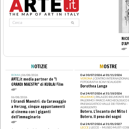
NICO
D'AP
N
OTIZIE
M
OSTRE
ROMA
| 06/08/2026
Dal 30/07/2026 al 01/11/2026
ARTE.it media partner de "I
VERONA
| CENTRO INTERNAZIONAL
FOTOGRAFIA SCAVI SCALIGERI
GRANDI MAESTRI" di KUBLAI Film
Dorothea Lange
Dal 24/07/2026 al 31/10/2026
PALERMO
| PALAZZO BELMONTE RIS
06/08/2026
PALERMO I PARCO ARCHEOLOGICO 
I Grandi Maestri: da Caravaggio
PAESAGGISTICO VALLE DEI TEMPLI -
a Herzog, cinque appuntamenti
AGRIGENTO
Botero. L’incanto del Mito I
al cinema con i giganti
Botero. Il peso dei sogni
dell'immaginario
Dal 24/07/2026 al 31/01/2027
LECCE
| LECCE – MUSEO MUST I CO