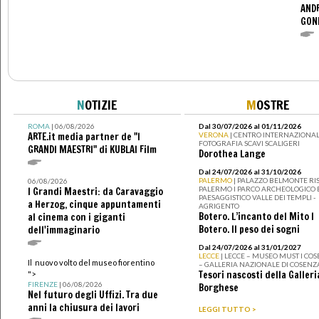
ANDR
GOND
N
OTIZIE
M
OSTRE
ROMA
| 06/08/2026
Dal 30/07/2026 al 01/11/2026
ARTE.it media partner de "I
VERONA
| CENTRO INTERNAZIONAL
FOTOGRAFIA SCAVI SCALIGERI
GRANDI MAESTRI" di KUBLAI Film
Dorothea Lange
Dal 24/07/2026 al 31/10/2026
PALERMO
| PALAZZO BELMONTE RIS
06/08/2026
PALERMO I PARCO ARCHEOLOGICO 
I Grandi Maestri: da Caravaggio
PAESAGGISTICO VALLE DEI TEMPLI -
a Herzog, cinque appuntamenti
AGRIGENTO
Botero. L’incanto del Mito I
al cinema con i giganti
Botero. Il peso dei sogni
dell'immaginario
Dal 24/07/2026 al 31/01/2027
LECCE
| LECCE – MUSEO MUST I CO
Il nuovo volto del museo fiorentino
– GALLERIA NAZIONALE DI COSENZ
Tesori nascosti della Galleri
">
FIRENZE
| 06/08/2026
Borghese
Nel futuro degli Uffizi. Tra due
anni la chiusura dei lavori
LEGGI TUTTO >